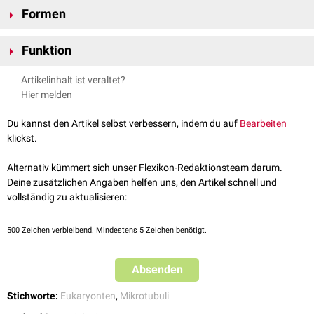
Formen
Es gibt verschiedene Formen von MTOCs, je nach Zelltyp und
Funktion
Organismus
. Bei Tieren kommen
Kinetosomen
und
Zentrosomen
vor.
MTOCs bilden die Grundlage für die Ausbildung von Mikrotubuli. Sie sind
Artikelinhalt ist veraltet?
damit essentiell für die Funktionalität von
Flagellen
und
Zilien
sowie die
Hier melden
Ausbildung des
Spindelapparats
. Damit tragen sie zur
Zellpolarität
, zum
intrazellulären
Transport, zur
Zellmigration
und
Zellteilung
bei.
Du kannst den Artikel selbst verbessern, indem du auf
Bearbeiten
klickst.
Alternativ kümmert sich unser Flexikon-Redaktionsteam darum.
Deine zusätzlichen Angaben helfen uns, den Artikel schnell und
vollständig zu aktualisieren:
500
Zeichen verbleibend. Mindestens 5 Zeichen benötigt.
Absenden
Stichworte:
Eukaryonten
,
Mikrotubuli