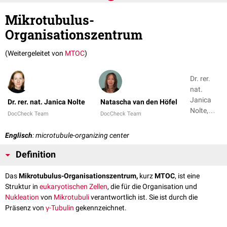
Mikrotubulus-
Organisationszentrum
(Weitergeleitet von
MTOC
)
Dr. rer.
nat.
Janica
Dr. rer. nat. Janica Nolte
Natascha van den Höfel
Nolte,
DocCheck Team
DocCheck Team
Natascha
van den
Englisch
: microtubule-organizing center
Höfel
Definition
Das
Mikrotubulus-Organisationszentrum,
kurz
MTOC
, ist eine
Struktur in
eukaryotischen
Zellen
, die für die Organisation und
Nukleation
von
Mikrotubuli
verantwortlich ist. Sie ist durch die
Präsenz von
γ-Tubulin
gekennzeichnet.