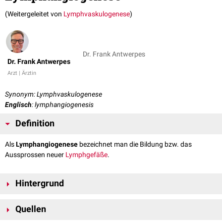
(Weitergeleitet von
Lymphvaskulogenese
)
Dr. Frank Antwerpes
Dr. Frank Antwerpes
Arzt | Ärztin
Synonym: Lymphvaskulogenese
Englisch
: lymphangiogenesis
Definition
Als
Lymphangiogenese
bezeichnet man die Bildung bzw. das
Aussprossen neuer
Lymphgefäße
.
Hintergrund
Die Lymphangiogenese ist das Pendant zur
Angiogenese
der
Blutgefäße
.
Quellen
Sie findet überwiegend während der
Embryogenese
statt. Im
ausgewachsenen Organismus kommt sie unter physiologischen