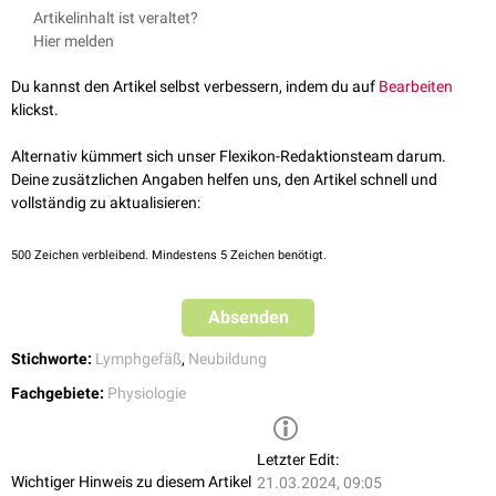
↑
Ailsa Christiansen, Michael Detmar Lymphangiogenesis and
Artikelinhalt ist veraltet?
Bedingungen kaum vor, sondern nur im Rahmen von
Cancer; Genes Cancer. 2011 Dec; 2(12): 1146–1158. doi:
Hier melden
Entzündungsprozessen
, bei Reparaturvorgängen oder im Rahmen des
10.1177/1947601911423028 PMCID: PMC3411123 PMID:
[
1
]
Tumorwachstums
.
22866206
Du kannst den Artikel selbst verbessern, indem du auf
Bearbeiten
Die Proliferation von Lymphgefäßen wird durch verschiedene
klickst.
Wachstumsfaktoren
getriggert, u.a. durch
VEGF–C
und
–D
, die an den
VEGF-Rezeptor 3
binden, der vom lymphatischen
Endothel
exprimiert
Alternativ kümmert sich unser Flexikon-Redaktionsteam darum.
wird. Ein Überangebot von VEGF-C und -D führt bei
transgenen
Mäusen
Deine zusätzlichen Angaben helfen uns, den Artikel schnell und
zu einer
Hyperplasie
der Lymphgefäße.
vollständig zu aktualisieren:
Als weitere Faktoren mit prolymphangiogener Aktivität konnten
Angiopoetin-1
, der
Fibroblasten-Wachstumsfaktor
1, der
Insulin-like
500
Zeichen verbleibend. Mindestens 5 Zeichen benötigt.
growth factor 1
,
Endothelin-1
,
PDGF
und
Ephrin-B2
identifiziert werden.
Absenden
Stichworte:
Lymphgefäß
,
Neubildung
Fachgebiete:
Physiologie
Letzter Edit:
Wichtiger Hinweis zu diesem Artikel
21.03.2024, 09:05