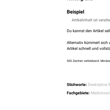
In der
Medizin
und
Biolo
Beispiel
wichtig, da viele
statisti
Verwendung solcher Tests
Artikelinhalt ist veralt
der
medizinischen Statist
Du kannst den Artikel se
Für die
Lagemaße
von Lo
dieser ist größer als der
Alternativ kümmert sich
Normalverteilung überfüh
Artikel schnell und vollst
500
Zeichen verbleibend. Mindes
Stichworte:
Deskriptive S
Fachgebiete:
Medizinisch