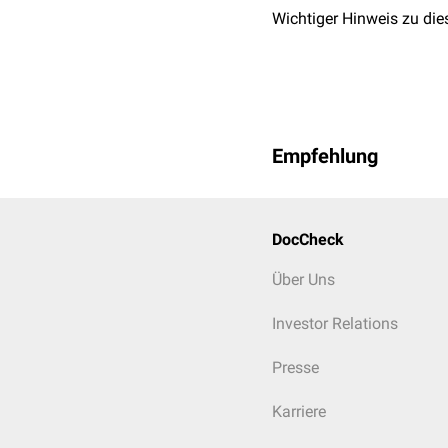
Wichtiger Hinweis zu die
Empfehlung
DocCheck
Muster eines offensichtl
Anämie. Viele Laborparam
Über Uns
klinischen Erfahrung: na
weniger Werte, die aber 
Investor Relations
Presse
Karriere