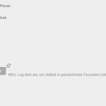
Piccer
Ask
n
NEU: Log dich ein, um Artikel in persönlichen Favoriten-Lis