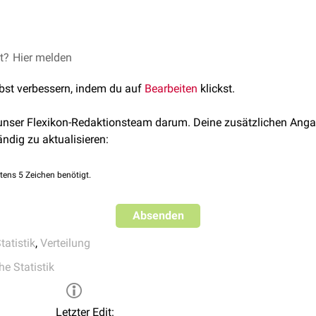
gie
sind Merkmale überwiegend nicht
normalverteilt
, sondern log
sche Tests
eine Normalverteilung der Daten als Voraussetzung ha
 in der Annahme, die Daten wären "sowieso immer" normalverteilt
et?
Hier melden
ik
. Auch die
lineare Regression
ist z.B. nur bei normalverteilten 
lbst verbessern, indem du auf
Bearbeiten
klickst.
g-Normalverteilungen gilt: der
arithmetische Mittelwert
ist größe
Modus
. Eine Log-Normalverteilung kann durch Logarithmierung d
 unser Flexikon-Redaktionsteam darum. Deine zusätzlichen Anga
rt werden.
ändig zu aktualisieren:
tens 5 Zeichen benötigt.
Absenden
tatistik
,
Verteilung
e Statistik
Letzter Edit: