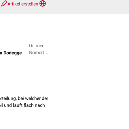
e
Artikel erstellen
Dr. med.
Norbert
am Dodegge
Ostendorf,
Dr. Frank
Antwerpes
+ 2
erteilung, bei welcher der
il und läuft flach nach