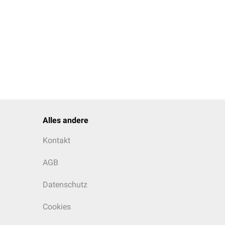
Alles andere
bei Patienten ohne
rhalten entspricht der
Kontakt
 es allmählich immer
AGB
Datenschutz
Cookies