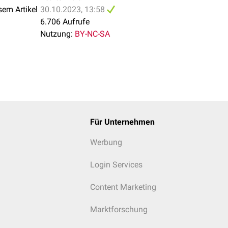
sem Artikel
30.10.2023, 13:58
6.706 Aufrufe
Nutzung:
BY-NC-SA
Für Unternehmen
ich nicht normalverteilten Laborparameters, hier Serum-Ferritin 
eter sind log-normalverteilt, z.B. die Leukozytenzahl. Dieses Ve
Werbung
ch unten sind die Ergebnisse deutlich begrenzt, nach oben gibt
im Einzelfall sehr hoch sein können.
Login Services
Content Marketing
Marktforschung