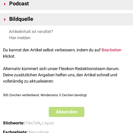
Podcast
Verschlussplastik
(Schädelbasis)
Bildquelle
Bildquelle Podcast: © Midjourney
Artikelinhalt ist veraltet?
Hier melden
Du kannst den Artikel selbst verbessern, indem du auf
Bearbeiten
klickst.
FlexTalk - Die Hirnventrikel
Alternativ kümmert sich unser Flexikon-Redaktionsteam darum.
Deine zusätzlichen Angaben helfen uns, den Artikel schnell und
vollständig zu aktualisieren:
500
Zeichen verbleibend. Mindestens 5 Zeichen benötigt.
Absenden
Stichworte:
FlexTalk
,
Liquor
Fachgebiete:
Neurologie