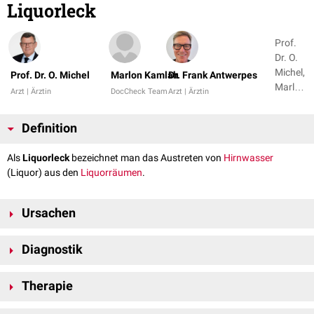
Liquorleck
Prof.
Dr. O.
Michel,
Prof. Dr. O. Michel
Marlon Kamlah
Dr. Frank Antwerpes
Marlon
Arzt | Ärztin
DocCheck Team
Arzt | Ärztin
Kamlah
+ 1
Definition
Als
Liquorleck
bezeichnet man das Austreten von
Hirnwasser
(Liquor) aus den
Liquorräumen
.
Ursachen
Trauma
(z.B. vordere oder seitliche
Schädelbasisfraktur
)
Diagnostik
Spontan
Iatrogen
Computertomografie
HNO-Operationen
(z.B.
Tympanoplastik
)
Therapie
Liquornachweis
Liquorentnahme
(Liquorpunktion)
Blood-Patch