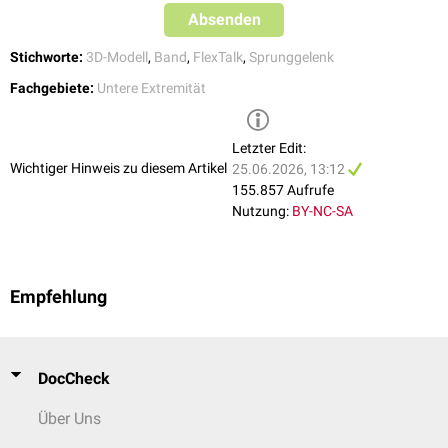
Absenden
Stichworte:
3D-Modell
,
Band
,
FlexTalk
,
Sprunggelenk
Fachgebiete:
Untere Extremität
Letzter Edit:
Wichtiger Hinweis zu diesem Artikel
25.06.2026, 13:12
1) 3D-Modell: Bandapparat des Sprunggelenks. Die Anteile des
155.857 Aufrufe
Ligamentum deltoideum sind mit den Nummer 14-17 markiert. 2) 3D-
Nutzung:
BY-NC-SA
Modell des Ligaments
Empfehlung
DocCheck
Über Uns