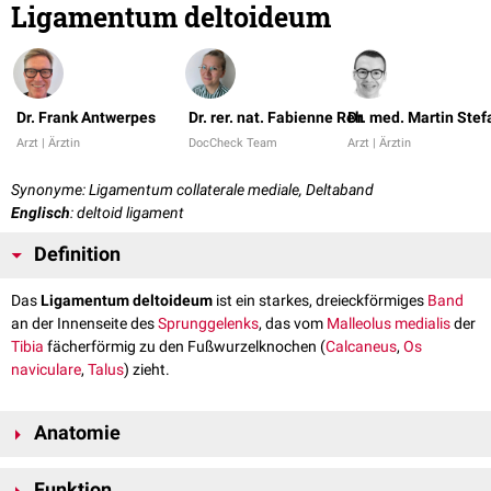
Ligamentum deltoideum
Dr. Frank Antwerpes
Dr. rer. nat. Fabienne Reh
Dr. med. Martin Stef
Arzt | Ärztin
DocCheck Team
Arzt | Ärztin
Synonyme: Ligamentum collaterale mediale, Deltaband
Englisch
: deltoid ligament
Definition
Das
Ligamentum deltoideum
ist ein starkes, dreieckförmiges
Band
an der Innenseite des
Sprunggelenks
, das vom
Malleolus medialis
der
Tibia
fächerförmig zu den Fußwurzelknochen (
Calcaneus
,
Os
naviculare
,
Talus
) zieht.
Anatomie
Das Ligamentum deltoideum besteht aus 4 Teilen:
Funktion