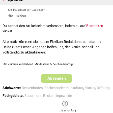
Teil des
Musculus levator ani
ist, bezeichnet man diese begrenzenden
Aumüller G, Aust G, Engele J et al.: Anatomie. 3., aktualisierte
Artikelinhalt ist veraltet?
Fasern auch als Levatorschenkel.
Ventral
reicht der Hiatus levatorius bis
Auflage, 2014. Thieme Verlag. doi:10.1055/b-002-99154
Hier melden
an die
Symphysis pubica
.
Prärektale
Fasern unterteilen den Hiatus
levatorius in einen ventralen
Hiatus urogenitalis
und den
dorsal
Du kannst den Artikel selbst verbessern, indem du auf
Bearbeiten
gelegenen
Hiatus analis
. Dazwischen befindet sich bei Frauen außerdem
klickst.
noch der
Hiatus vaginalis
.
Der Hiatus levatorius ermöglich den Durchtritt des
Rektums
, des
Urethra
Alternativ kümmert sich unser Flexikon-Redaktionsteam darum.
und der
Vagina
durch den Beckenboden.
Deine zusätzlichen Angaben helfen uns, den Artikel schnell und
vollständig zu aktualisieren:
500
Zeichen verbleibend. Mindestens 5 Zeichen benötigt.
Absenden
Stichworte:
Beckenboden
,
Beckenbodenmuskulatur
,
Hiatus
,
Öffnung
Fachgebiete:
Bauch- und Beckeneingeweide
Letzter Edit: