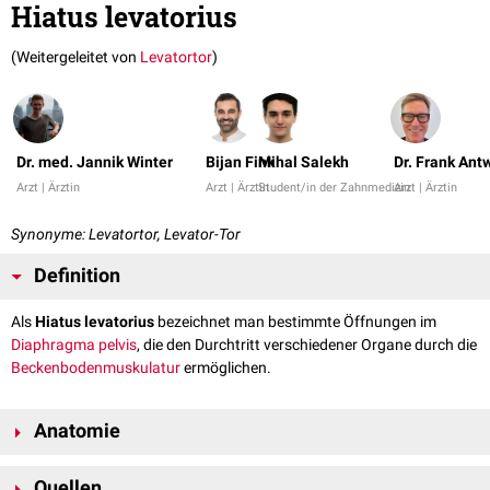
Hiatus levatorius
(Weitergeleitet von
Levatortor
)
Dr. med. Jannik Winter
Bijan Fink
Mihal Salekh
Dr. Frank Ant
Arzt | Ärztin
Arzt | Ärztin
Student/in der Zahnmedizin
Arzt | Ärztin
Synonyme: Levatortor, Levator-Tor
Definition
Als
Hiatus levatorius
bezeichnet man bestimmte Öffnungen im
Diaphragma pelvis
, die den Durchtritt verschiedener Organe durch die
Beckenbodenmuskulatur
ermöglichen.
Anatomie
Der Hiatus levatorius befindet sich im Diaphragma pelvis und wird von
Quellen
den
medialen
Fasern des
Musculus puborectalis
begrenzt. Da der Muskel