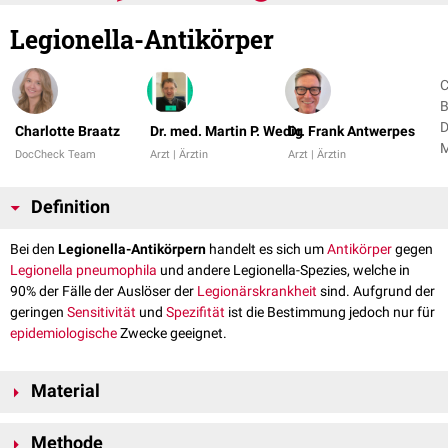
Legionella-Antikörper
C
B
D
Charlotte Braatz
Dr. med. Martin P. Wedig
Dr. Frank Antwerpes
M
DocCheck Team
Arzt | Ärztin
Arzt | Ärztin
W
1
Definition
Bei den
Legionella-Antikörpern
handelt es sich um
Antikörper
gegen
Legionella pneumophila
und andere Le­gionel­la-Spezi­es, welche in
90% der Fälle der Auslöser der
Legionärskrankheit
sind. Aufgrund der
geringen
Sensitivität
und
Spezifität
ist die Bestimmung jedoch nur für
epidemiologische
Zwecke geeignet.
Material
Für die Untersuchung werden 2 ml
Serum
benötigt.
Methode