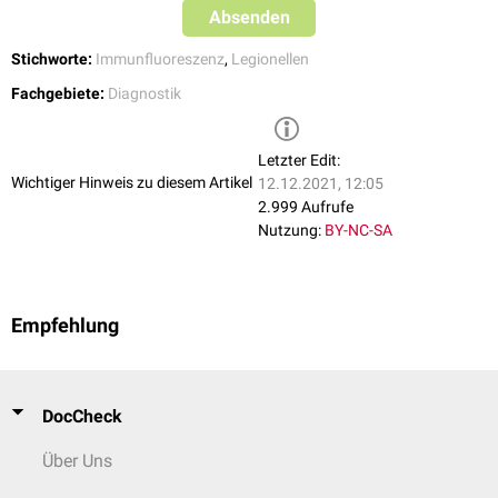
Absenden
IgA-Titer (bzw. typische klinische Symptomatik)
1:>320
V.a. frische Infektion
Stichworte:
Immunfluoreszenz
,
Legionellen
Fachgebiete:
Diagnostik
Letzter Edit:
Wichtiger Hinweis zu diesem Artikel
12.12.2021, 12:05
2.999 Aufrufe
Nutzung:
BY-NC-SA
Empfehlung
DocCheck
Über Uns