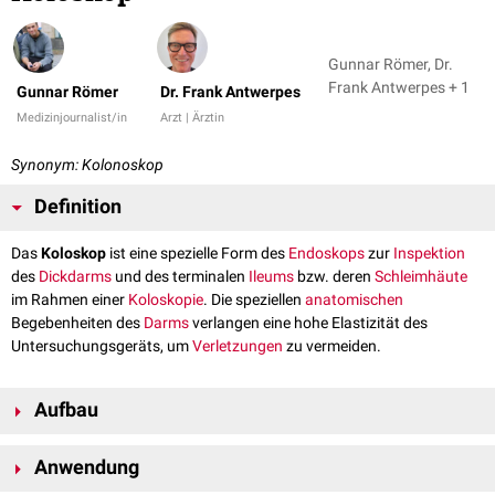
Gunnar Römer, Dr.
Frank Antwerpes + 1
Gunnar Römer
Dr. Frank Antwerpes
Medizinjournalist/in
Arzt | Ärztin
Synonym: Kolonoskop
Definition
Das
Koloskop
ist eine spezielle Form des
Endoskops
zur
Inspektion
des
Dickdarms
und des terminalen
Ileums
bzw. deren
Schleimhäute
im Rahmen einer
Koloskopie
. Die speziellen
anatomischen
Begebenheiten des
Darms
verlangen eine hohe Elastizität des
Untersuchungsgeräts, um
Verletzungen
zu vermeiden.
Aufbau
Das Koloskop besteht aus einem biegsamen Schlauch, an dessen Spitze
Anwendung
sich ein oder mehrere CCD-Chips und eine
Kaltlichtquelle
befinden.
Koloskope mit mehreren Kameras projizieren auf mehrere - meist 3 -