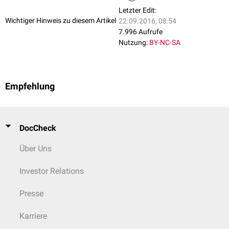
Stabilität gewährleisten. In mehreren Studien konnte gezeigt werden,
Letzter Edit:
dass die
Adenom
- und
Polypendetektionsrate
während einer Koloskopie
Wichtiger Hinweis zu diesem Artikel
22.09.2016, 08:54
mithilfe von Aufsätzen mit Seitenärmchen deutlich erhöht werden kann.
7.996 Aufrufe
[
1
]
Nutzung:
BY-NC-SA
Empfehlung
DocCheck
Über Uns
Investor Relations
Presse
Karriere