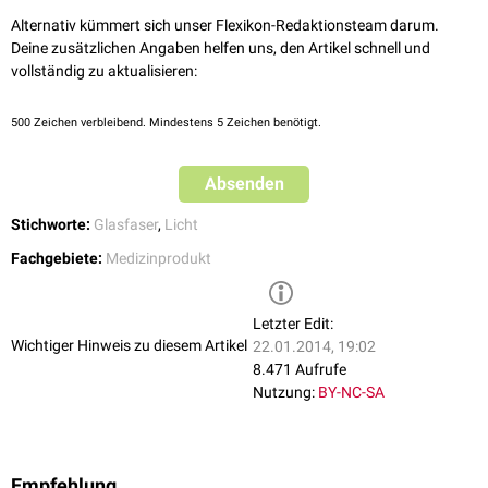
Lichtleiter transportiert das Licht dann an den Ort, der ausgeleuchtet
Alternativ kümmert sich unser Flexikon-Redaktionsteam darum.
werden soll. Durch verschiedene Filter kann die Lichtqualität verändert
Deine zusätzlichen Angaben helfen uns, den Artikel schnell und
werden, z.B. zur
Fluoreszenzendoskopie
.
vollständig zu aktualisieren:
Die traditionelle Kaltlichttechnik wird mehr und mehr durch
LEDs
verdrängt, die den Vorteil einer besseren Ausleuchtung des
500
Zeichen verbleibend. Mindestens 5 Zeichen benötigt.
Untersuchungsgebiets bei hoher Lichtintensität bieten.
Absenden
Stichworte:
Glasfaser
,
Licht
Fachgebiete:
Medizinprodukt
Letzter Edit:
Wichtiger Hinweis zu diesem Artikel
22.01.2014, 19:02
8.471 Aufrufe
Nutzung:
BY-NC-SA
Empfehlung