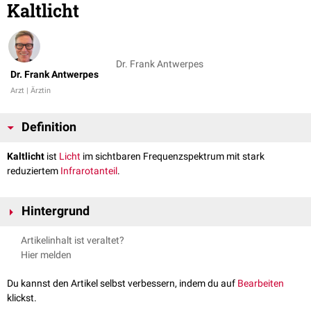
Kaltlicht
Dr. Frank Antwerpes
Dr. Frank Antwerpes
Arzt | Ärztin
Definition
Kaltlicht
ist
Licht
im sichtbaren Frequenzspektrum mit stark
reduziertem
Infrarotanteil
.
Hintergrund
Kaltlicht wird in der Medizin überall dort eingesetzt, wo Licht mit hoher
Artikelinhalt ist veraltet?
Intensität benötigt wird, ohne dass eine gleichzeitige
Hier melden
Wärmeausstrahlung der Lichtquelle erwünscht ist. Beispiele sind
Endoskope
oder
Operationsmikroskope
. Als Kaltlichtquelle dient meist
Du kannst den Artikel selbst verbessern, indem du auf
Bearbeiten
eine Hochleistungslichtquelle, z.B. eine Halogen- oder Xenon-Lampe,
klickst.
deren Licht auf einen Lichtleiter (Glasfaserbündel) projiziert wird. Der