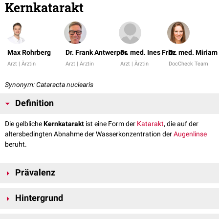
Kernkatarakt
Max Rohrberg
Dr. Frank Antwerpes
Dr. med. Ines Fritz
Dr. med. Miria
Arzt | Ärztin
Arzt | Ärztin
Arzt | Ärztin
DocCheck Team
Synonym: Cataracta nuclearis
Definition
Die gelbliche
Kernkatarakt
ist eine Form der
Katarakt
, die auf der
altersbedingten Abnahme der Wasserkonzentration der
Augenlinse
beruht.
Prävalenz
Mit circa 30 % aller Katarakte ist die Kernkatarakt ein häufiger Subtyp
Hintergrund
der Katarakt.
Bei der Kernkatarakt kommt es zu einer Aggregation von