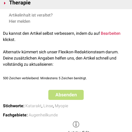
Therapie
wasserunlöslichen
Linsenproteinen
(
Albuminoid
). Die
Transparenz
und
Elastizität
der Linse ist vermindert. Die Kernkatarakt entsteht aus dem
Wie bei anderen Kataraktarten, wird die getrübte Linse durch eine neue
Artikelinhalt ist veraltet?
Linseninneren heraus und ist bei 95% der über 65-jährigen vorzufinden.
Kunstlinse
(intraokulare Linse,
IOL
) ausgetauscht.
Hier melden
Häufig wird durch die Kerntrübung eine
Myopie
induziert bzw.
vorgetäuscht.
Du kannst den Artikel selbst verbessern, indem du auf
Bearbeiten
klickst.
Alternativ kümmert sich unser Flexikon-Redaktionsteam darum.
Deine zusätzlichen Angaben helfen uns, den Artikel schnell und
vollständig zu aktualisieren:
500
Zeichen verbleibend. Mindestens 5 Zeichen benötigt.
Absenden
Stichworte:
Katarakt
,
Linse
,
Myopie
Fachgebiete:
Augenheilkunde