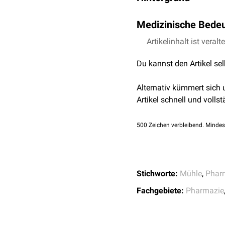
Die Kavitation ist mit ei
Medizinische Bede
Flüssigkeit verdampft. H
adiabatisch
kondensier
Das Phänomen der Kavitat
Artikelinhalt ist veralt
für z.B. den Materialver
Schallenergien eine Kavi
zerkleinernde Effekt bei
Du kannst den Artikel se
Effekte im Gewebe verurs
verantwortlich.
ästhetischen Medizin
wir
Alternativ kümmert sich
Artikel schnell und vollst
500
Zeichen verbleibend. Mindes
Stichworte:
Mühle
,
Phar
Fachgebiete:
Pharmazie