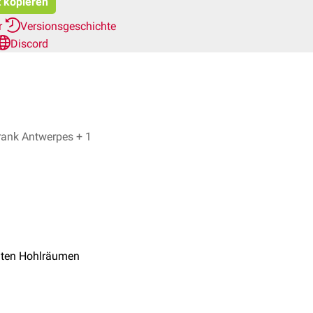
t kopieren
r
Versionsgeschichte
Discord
Udo Paulussen, Dr. Frank Antwerpes + 1
lten Hohlräumen