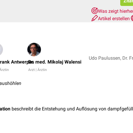
Zita
Was zeigt hierhe
Artikel erstellen
Frank Antwerpes
Dr. med. Mikolaj Walensi
 Ärztin
Arzt | Ärztin
- aushöhlen
ation
beschreibt die Entstehung und Auflösung von dampfgefül
.