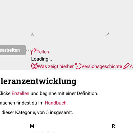
A
A
earbeiten
Teilen
Loading...
Was zeigt hierher
Versionsgeschichte
A
oleranzentwicklung
Klicke
Erstellen
und beginne mit einer Definition.
machen findest du im
Handbuch
.
 dieser Kategorie, von 5 insgesamt.
M
R