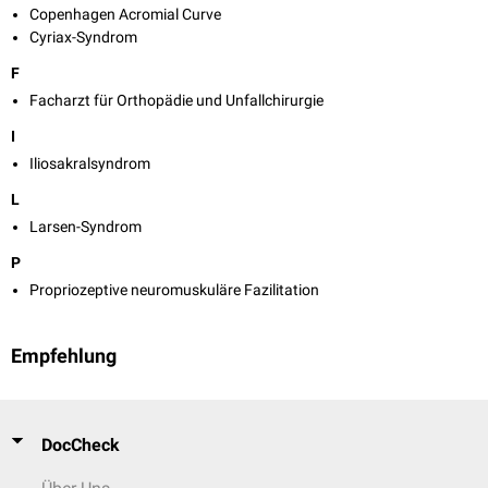
Copenhagen Acromial Curve
Cyriax-Syndrom
F
Facharzt für Orthopädie und Unfallchirurgie
I
Iliosakralsyndrom
L
Larsen-Syndrom
P
Propriozeptive neuromuskuläre Fazilitation
Empfehlung
DocCheck