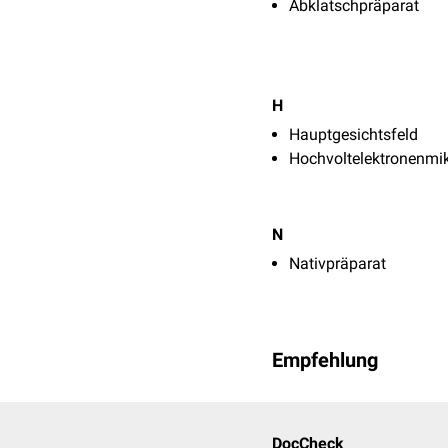
Abklatschpräparat
H
Hauptgesichtsfeld
Hochvoltelektronenmi
N
Nativpräparat
Empfehlung
DocCheck