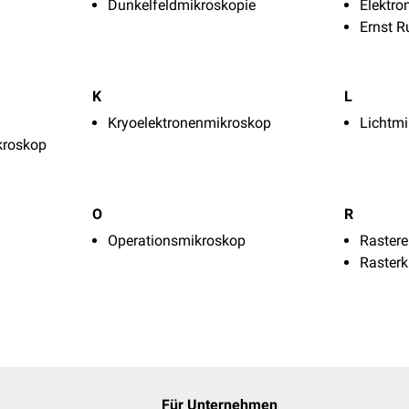
Dunkelfeldmikroskopie
Elektr
Ernst R
K
L
Kryoelektronenmikroskop
Lichtm
kroskop
O
R
Operationsmikroskop
Raster
Rasterk
Für Unternehmen