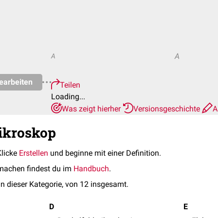
A
A
earbeiten
Teilen
Loading...
Was zeigt hierher
Versionsgeschichte
A
ikroskop
Klicke
Erstellen
und beginne mit einer Definition.
machen findest du im
Handbuch
.
in dieser Kategorie, von 12 insgesamt.
D
E