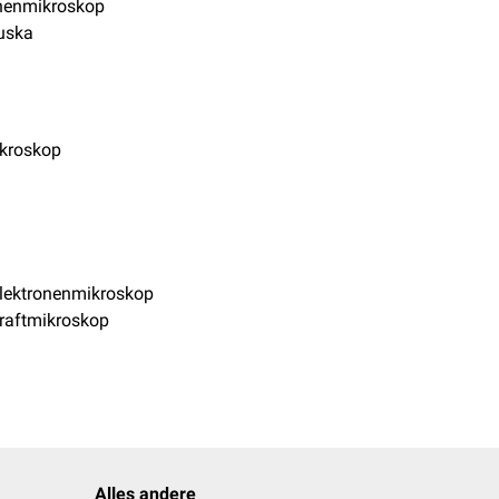
onenmikroskop
uska
ikroskop
elektronenmikroskop
raftmikroskop
Alles andere