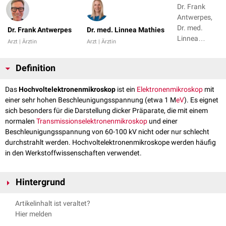
Dr. Frank
Antwerpes,
Dr. med.
Dr. Frank Antwerpes
Dr. med. Linnea Mathies
Linnea
Arzt | Ärztin
Arzt | Ärztin
Mathies
Definition
Das
Hochvoltelektronenmikroskop
ist ein
Elektronenmikroskop
mit
einer sehr hohen Beschleunigungsspannung (etwa 1 M
eV
). Es eignet
sich besonders für die Darstellung dicker Präparate, die mit einem
normalen
Transmissionselektronenmikroskop
und einer
Beschleunigungsspannung von 60-100 kV nicht oder nur schlecht
durchstrahlt werden. Hochvoltelektronenmikroskope werden häufig
in den Werkstoffwissenschaften verwendet.
Hintergrund
Ein Vorteil des Hochvoltelektronenmikroskopes für die biologische oder
Artikelinhalt ist veraltet?
medizinische Forschung ist, dass man dickere Materialproben (z.B.
Hier melden
ganze
Zellen
) ohne entsprechende Aufbereitung im
Ultramikrotom