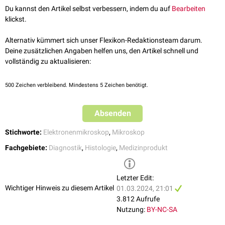
verwenden kann. Die Interpretation ist jedoch erschwert, da sich bei
Du kannst den Artikel selbst verbessern, indem du auf
Bearbeiten
dickeren Präparaten zahlreiche Zellstrukturen überlagern.
klickst.
Alternativ kümmert sich unser Flexikon-Redaktionsteam darum.
Deine zusätzlichen Angaben helfen uns, den Artikel schnell und
vollständig zu aktualisieren:
500
Zeichen verbleibend. Mindestens 5 Zeichen benötigt.
Absenden
Stichworte:
Elektronenmikroskop
,
Mikroskop
Fachgebiete:
Diagnostik
,
Histologie
,
Medizinprodukt
Letzter Edit:
Wichtiger Hinweis zu diesem Artikel
01.03.2024, 21:01
3.812 Aufrufe
Nutzung:
BY-NC-SA