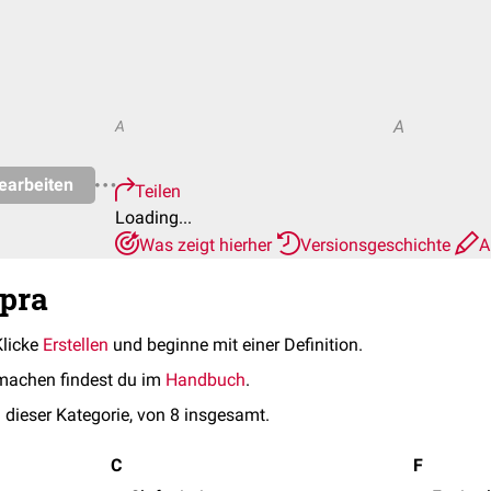
A
A
earbeiten
Teilen
Loading...
Was zeigt hierher
Versionsgeschichte
A
epra
Klicke
Erstellen
und beginne mit einer Definition.
machen findest du im
Handbuch
.
 dieser Kategorie, von 8 insgesamt.
C
F