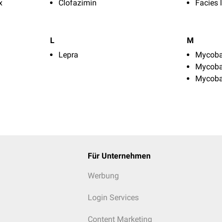
x
Clofazimin
Facies 
L
M
Lepra
Mycoba
Mycoba
Mycoba
Für Unternehmen
Werbung
Login Services
Content Marketing