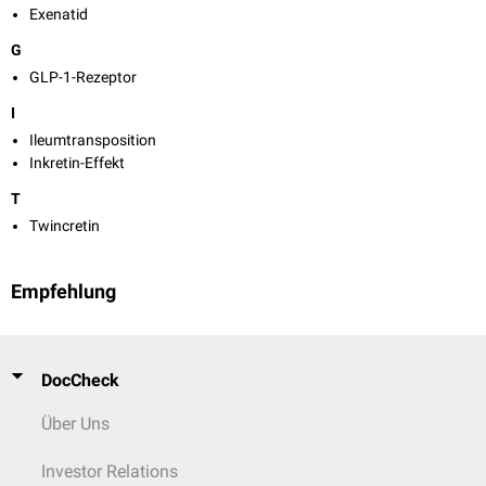
Exenatid
G
GLP-1-Rezeptor
I
Ileumtransposition
Inkretin-Effekt
T
Twincretin
Empfehlung
DocCheck
Über Uns
Investor Relations