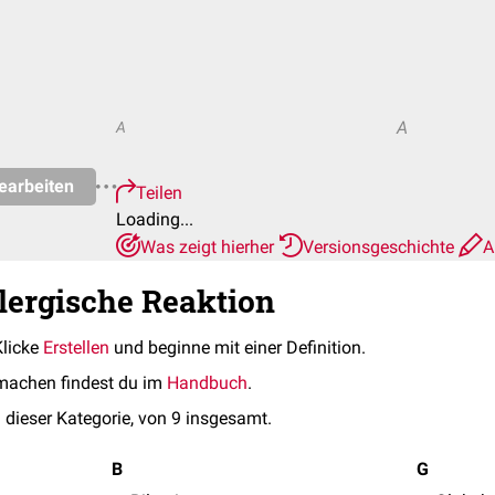
A
A
earbeiten
Teilen
Loading...
Was zeigt hierher
Versionsgeschichte
A
llergische Reaktion
Klicke
Erstellen
und beginne mit einer Definition.
machen findest du im
Handbuch
.
 dieser Kategorie, von 9 insgesamt.
B
G