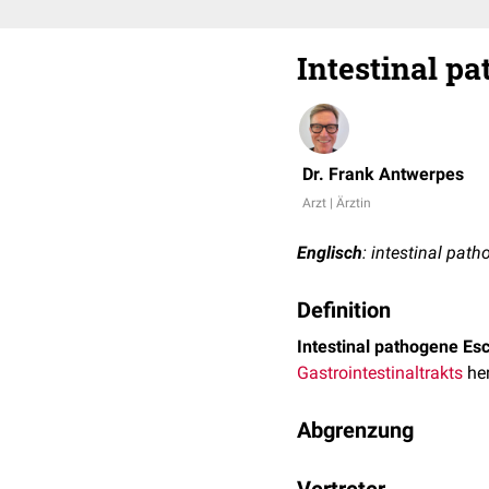
Intestinal pa
Dr. Frank Antwerpes
Arzt | Ärztin
Englisch
: intestinal path
Definition
Intestinal pathogene Esc
Gastrointestinaltrakts
her
Abgrenzung
IPEC sind von
extraintes