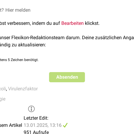
et?
e
Gruppe von Bakterien, die unterschiedliche Darmerkrankungen
Hier melden
 IPEC sind:
lbst verbessern, indem du auf
Bearbeiten
klickst.
Escherichia coli)
e Escherichia coli)
 unser Flexikon-Redaktionsteam darum. Deine zusätzlichen Anga
scherichia coli)
ändig zu aktualisieren:
gische Escherichia coli)
tens 5 Zeichen benötigt.
Absenden
oli
,
Virulenzfaktor
gie
Letzter Edit:
sem Artikel
13.01.2025, 13:16
951 Aufrufe