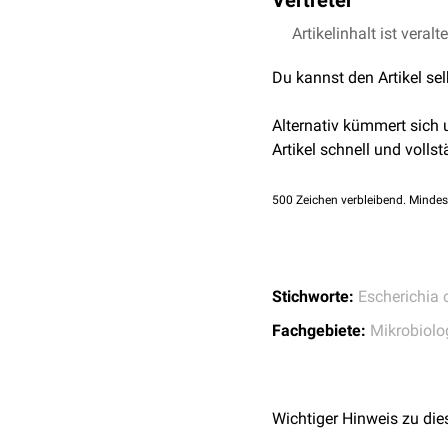
Vertreter
IPEC sind eine
Artikelinhalt ist veralt
heterogen
wichtigsten Vertreter der
Du kannst den Artikel se
ETEC
(enterotoxische 
EPEC
(enteropathogen
Alternativ kümmert sich
EIEC
(enteroinvasive E
Artikel schnell und vollst
EHEC
(enterohämorrha
500
Zeichen verbleibend. Mindes
Stichworte:
Escherichia c
Fachgebiete:
Mikrobiolo
Wichtiger Hinweis zu die