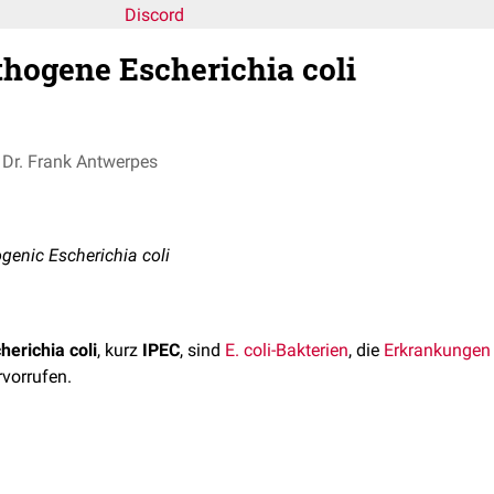
Discord
thogene Escherichia coli
Dr. Frank Antwerpes
ogenic Escherichia coli
herichia coli
, kurz
IPEC
, sind
E. coli-Bakterien
, die
Erkrankungen
vorrufen.
tinal pathogenen Escherichia coli
(ExPEC), wie
UPEC
oder
NMEC