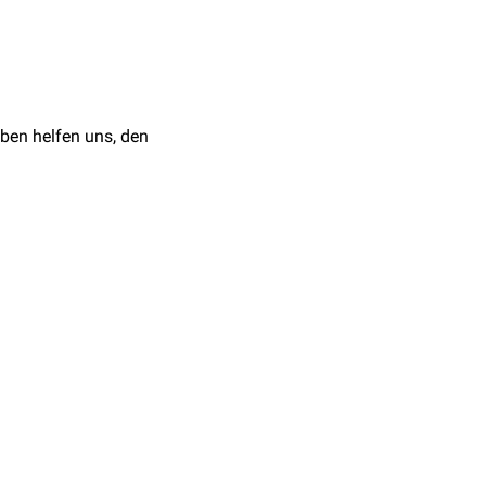
 auslösen können. Die
ben helfen uns, den