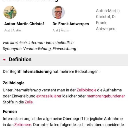
Anton-Martin
Christof, Dr.
Frank
Anton-Martin Christof
Dr. Frank Antwerpes
Antwerpes
Arzt | Ärztin
Arzt | Ärztin
von lateinisch: internus - innen befindlich
Synonyme: Verinnerlichung, Einverleibung
Definition
Der Begriff
Internalisierung
hat mehrere Bedeutungen:
Zellbiologie
Unter
Internalisierung
versteht man in der
Zellbiologie
die Aufnahme
oder Einverleibung
extrazellulärer
löslicher oder
membrangebundener
Stoffe in die
Zelle
.
Formen
Internalisierung ist der allgemeine Oberbegriff für jegliche Aufnahme
in das
Zellinnere
. Darunter fallen folgende, sich teils überschneidende