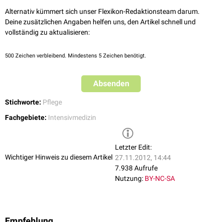
Alternativ kümmert sich unser Flexikon-Redaktionsteam darum.
Intermediate Care
Deine zusätzlichen Angaben helfen uns, den Artikel schnell und
Patienten
, die nur wegen einer Gefährdung einer engmaschigen
vollständig zu aktualisieren:
Überwachung bedürfen, werden auf der
IMC
-Unit (
Intermediate Care
)
versorgt. Dieser Bereich ist ebenfalls Bestandteil der Klinik für
Anästhesie
500
Zeichen verbleibend. Mindestens 5 Zeichen benötigt.
und
Intensivmedizin
, kann allerdings auch fachspezifisch betrieben
werden.
Absenden
Koordination
Die Koordination der Zusammenarbeit zwischen
ICU
und
IMC
ist
Stichworte:
Pflege
innerhalb der Qualitätssicherung unumgänglich. Mehr dazu:
Fachgebiete:
Intensivmedizin
FlexiEssay:Kosteneffizienz in der Intensivpflege
Letzter Edit:
Wichtiger Hinweis zu diesem Artikel
27.11.2012, 14:44
7.938 Aufrufe
Nutzung:
BY-NC-SA
Empfehlung