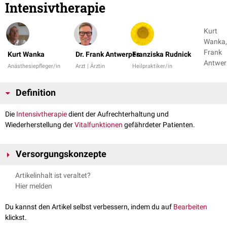
Intensivtherapie
Kurt
Wanka,
Frank
Kurt Wanka
Dr. Frank Antwerpes
Franziska Rudnick
Antwer
Anästhesiepfleger/in
Arzt | Ärztin
Heilpraktiker/in
+ 2
Definition
Die
Intensivtherapie
dient der Aufrechterhaltung und
Wiederherstellung der
Vitalfunktionen
gefährdeter Patienten.
Versorgungskonzepte
Artikelinhalt ist veraltet?
Intensivstation
Hier melden
Innerhalb der Maximalversorgung arbeiten auf der
Intensivstation
Fachärzte (Anästhesisten und Intensivmediziner ) und
Du kannst den Artikel selbst verbessern, indem du auf
Bearbeiten
Fachkrankenschwestern/-pfleger für
Intensivpflege
. Weiterlesen:
klickst.
Fachpflegekraft für Intensivpflege und Anästhesie