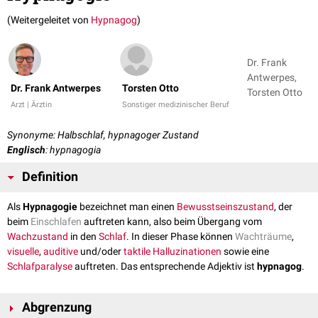
(Weitergeleitet von
Hypnagog
)
Dr. Frank
Antwerpes,
Dr. Frank Antwerpes
Torsten Otto
Torsten Otto
Arzt | Ärztin
Sonstiger medizinischer Beruf
Synonyme: Halbschlaf, hypnagoger Zustand
Englisch
: hypnagogia
Definition
Als
Hypnagogie
bezeichnet man einen
Bewusstseinszustand
, der
beim
Einschlafen
auftreten kann, also beim Übergang vom
Wachzustand
in den
Schlaf
. In dieser Phase können
Wachträume
,
visuelle
,
auditive
und/oder
taktile
Halluzinationen
sowie eine
Schlafparalyse
auftreten. Das entsprechende Adjektiv ist
hypnagog
.
Abgrenzung