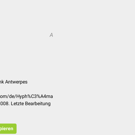
A
ank Antwerpes
ck.com/de/Hyph%C3%A4ma
008. Letzte Bearbeitung
opieren