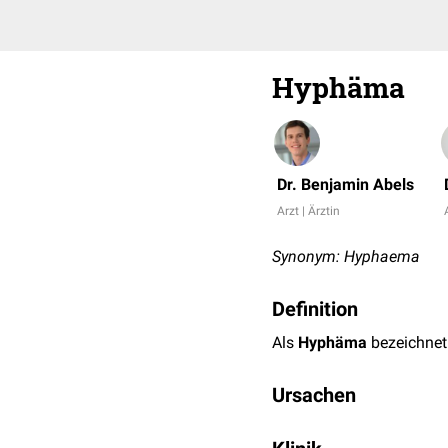
Hyphäma
Dr. Benjamin Abels
Arzt | Ärztin
Synonym: Hyphaema
Definition
Als
Hyphäma
bezeichne
Ursachen
Die häufigsten Ursachen h