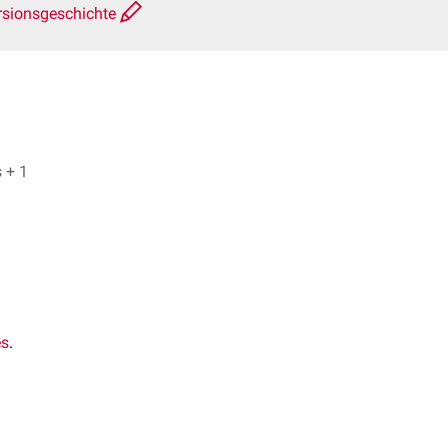
rsionsgeschichte
Dr. Benjamin Abels, Dr. Frank Antwerpes + 1
es
.