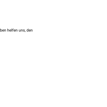
gel vor der
Iris
erkennen.
ben helfen uns, den