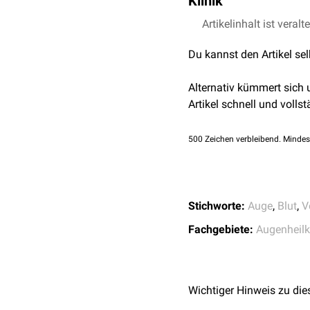
Klinik
stumpfes Trauma
mit
Bei aufrechter Kopfhalt
Artikelinhalt ist veralt
nach
Augenoperation
nach
Infektionen
Du kannst den Artikel se
äußerst selten sponta
Alternativ kümmert sich
Artikel schnell und vollst
500
Zeichen verbleibend. Mindes
Stichworte:
Auge
,
Blut
,
V
Fachgebiete:
Augenheil
Wichtiger Hinweis zu die