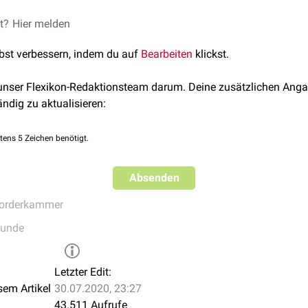
 Zerreißung von
Irisgefäßen
ung kann man die Blutansammlung als dunklen horizontalen Spie
et?
Hier melden
en
lbst verbessern, indem du auf
Bearbeiten
klickst.
n (z.B.
juveniles Xanthogranulom
der Iris)
 unser Flexikon-Redaktionsteam darum. Deine zusätzlichen Anga
ändig zu aktualisieren:
tens 5 Zeichen benötigt.
Absenden
orderkammer
kunde
Letzter Edit:
sem Artikel
30.07.2020, 23:27
43.511 Aufrufe