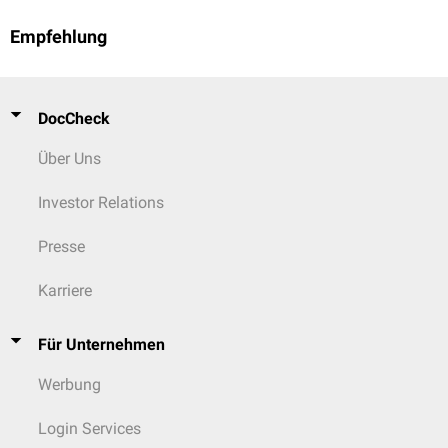
Empfehlung
DocCheck
Über Uns
Investor Relations
Presse
Karriere
Für Unternehmen
Werbung
Login Services