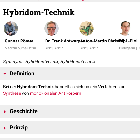
Hybridom-Technik
Gunnar Römer
Dr. Frank Antwerpes
Anton-Martin Christof
Dipl.-Biol
Medizinjournalist/in
Arzt | Ärztin
Arzt | Ärztin
Biologe/in | 
Synonyme: Hybridomtechnik, Hybridomatechnik
Definition
Bei der
Hybridom-Technik
handelt es sich um ein Verfahren zur
Synthese
von
monoklonalen Antikörpern
.
Geschichte
Das Verfahren wurde von Georges Köhler und César Milstein entwickelt.
Prinzip
Beide erhielten als Auszeichnung für diese herausragende
wissenschaftliche Leistung im Jahr 1984 den
Nobelpreis für Physiologie
Zunächst erfolgt eine Fusion zwischen
malignen Myelomzellen
und