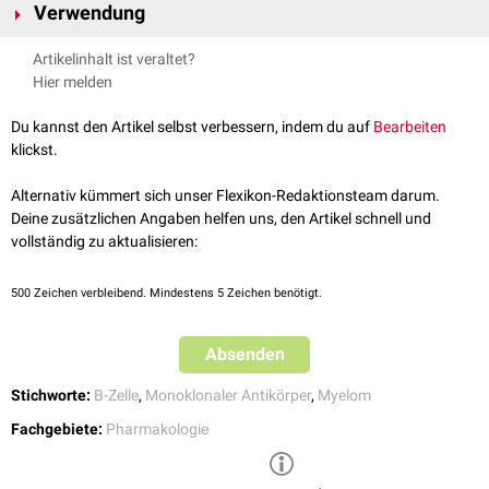
oder Medizin
verliehen.
Verwendung
antikörperproduzierender
B-Zellen
. Durch die Fusion entstehen
hochgradig stabile und langlebige Hybrid-Zellen, die fortlaufend
Die durch die Hybridom-Technik hergestellten monoklonalen Antikörper
Artikelinhalt ist veraltet?
monoklonale Antikörper produzieren. Eine wissenschaftlich und
dienen insbesondere der Synthese von
Arzneimitteln
,
Biologicals
,
Hier melden
wirtschaftlich effiziente Kultivierung ohne Fusion ist aufgrund der
diagnostische Verfahren
und Forschungszwecken.
limitierten Lebensdauer der B-Zellen unter
Laborbedingungen
nicht
Du kannst den Artikel selbst verbessern, indem du auf
Bearbeiten
möglich. Da es sich bei den Myelomzellen wiederum um Krebszellen
klickst.
handelt, weisen diese ein stark expandierendes
Wachstum
auf und
entziehen sich einer kontrollierten Elimination mittels
Apoptose
. Die
Alternativ kümmert sich unser Flexikon-Redaktionsteam darum.
durch Fusionierung entstandenen Hybridome vereinen beide
Deine zusätzlichen Angaben helfen uns, den Artikel schnell und
Eigenschaften, so dass eine effektive Produktion von monoklonalen
vollständig zu aktualisieren:
Antikörpern möglich ist.
500
Zeichen verbleibend. Mindestens 5 Zeichen benötigt.
Absenden
Stichworte:
B-Zelle
,
Monoklonaler Antikörper
,
Myelom
Fachgebiete:
Pharmakologie