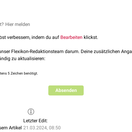
e
Proteine, die reich an
Histidin
sind. Sie hemmen bakterielle
Pro
tatisch
. Daher auch die Empfehlung, die eigenen
Wunden
mit Sp
erfügung steht.
u 12 verschiedene Histatine, die zum überwiegenden Teil aus e
et?
Hier melden
tematisch als Histatin-1 bis Histatin-12 durchnummeriert.
lbst verbessern, indem du auf
Bearbeiten
klickst.
 unser Flexikon-Redaktionsteam darum. Deine zusätzlichen Anga
ändig zu aktualisieren:
tens 5 Zeichen benötigt.
Absenden
Letzter Edit:
sem Artikel
21.03.2024, 08:50