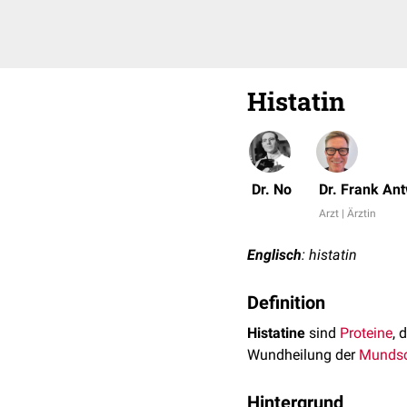
Histatin
Dr. No
Dr. Frank An
Arzt | Ärztin
Englisch
: histatin
Definition
Histatine
sind
Proteine
, 
Wundheilung der
Mundsc
Hintergrund