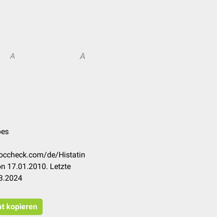
A
A
pes
.doccheck.com/de/Histatin
n 17.01.2010. Letzte
3.2024
at kopieren