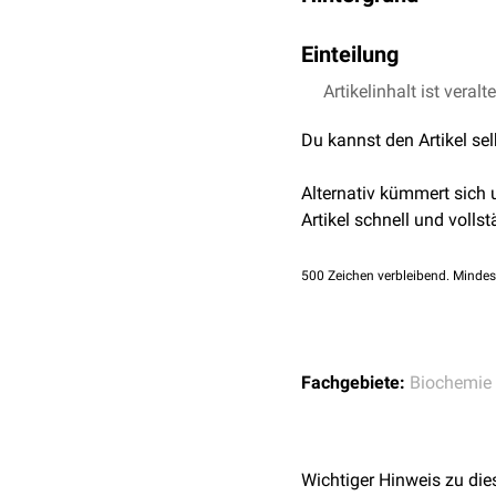
Histatine sind
kationisch
Einteilung
antimikrobiell
und
fungis
wenn nichts anders zur V
Man unterscheidet bis z
Artikelinhalt ist veralt
bestehen. Sie werden sys
Du kannst den Artikel se
Alternativ kümmert sich
Artikel schnell und vollst
500
Zeichen verbleibend. Mindes
Fachgebiete:
Biochemie
Wichtiger Hinweis zu die