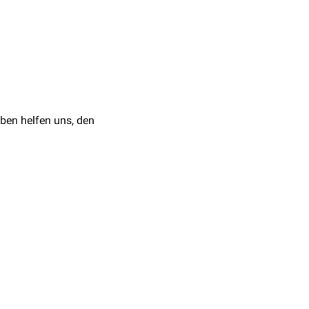
teasen
und wirken
eichel zu benetzen,
twa 20-30 Aminosäuren
ben helfen uns, den