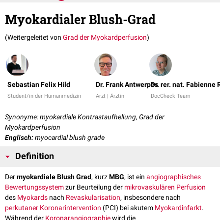
Myokardialer Blush-Grad
(Weitergeleitet von
Grad der Myokardperfusion
)
Sebastian Felix Hild
Dr. Frank Antwerpes
Dr. rer. nat. Fabienne
Student/in der Humanmedizin
Arzt | Ärztin
DocCheck Team
Synonyme: myokardiale Kontrastaufhellung, Grad der
Myokardperfusion
Englisch:
myocardial blush grade
Definition
Der
myokardiale Blush Grad
, kurz
MBG
, ist ein
angiographisches
Bewertungssystem
zur Beurteilung der
mikrovaskulären
Perfusion
des
Myokards
nach
Revaskularisation
, insbesondere nach
perkutaner Koronarintervention
(PCI) bei akutem
Myokardinfarkt
.
Während der
Koronarangiographie
wird die