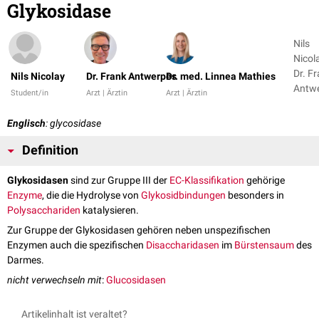
Glykosidase
Nils
Nicola
Dr. F
Nils Nicolay
Dr. Frank Antwerpes
Dr. med. Linnea Mathies
Antw
Student/in
Arzt | Ärztin
Arzt | Ärztin
+ 1
Englisch
: glycosidase
Definition
Glykosidasen
sind zur Gruppe III der
EC-Klassifikation
gehörige
Enzyme
, die die Hydrolyse von
Glykosidbindungen
besonders in
Polysacchariden
katalysieren.
Zur Gruppe der Glykosidasen gehören neben unspezifischen
Enzymen auch die spezifischen
Disaccharidasen
im
Bürstensaum
des
Darmes.
nicht verwechseln mit
:
Glucosidasen
Artikelinhalt ist veraltet?