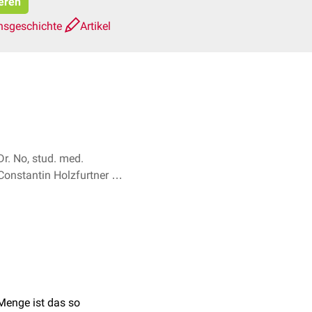
ieren
nsgeschichte
Artikel
Dr. No, stud. med.
Constantin Holzfurtner +
2
Menge ist das so