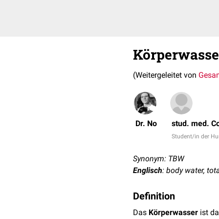
Körperwasse
(Weitergeleitet von
Gesam
Dr. No
stud. med. Co
Student/in der 
Synonym: TBW
Englisch
: body water, tot
Definition
Das
Körperwasser
ist d