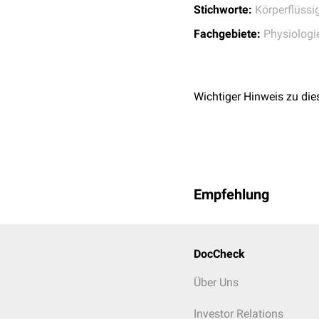
79% des Körpergewichts
Stichworte:
Körperflüssi
Lebensjahren die Abnahme
Fachgebiete:
Physiologi
60jährigen nur noch bei 
Erhöhtes Körperfett füh
der Anteil des Gesamtkör
Wichtiger Hinweis zu die
Das Gesamtkörperwasser 
Extrazellulärraum
.
Empfehlung
DocCheck
Über Uns
Investor Relations