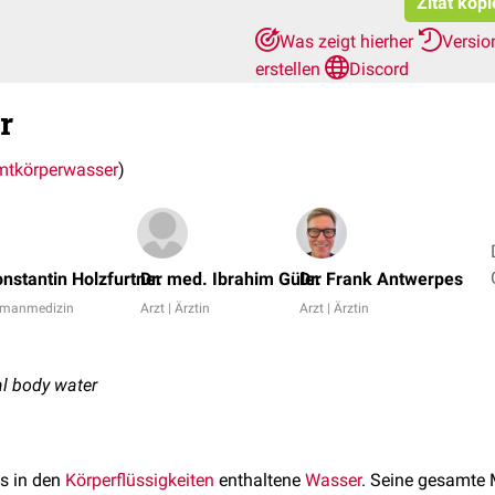
Zitat kop
Was zeigt hierher
Versio
erstellen
Discord
r
tkörperwasser
)
nstantin Holzfurtner
Dr. med. Ibrahim Güler
Dr. Frank Antwerpes
Humanmedizin
Arzt | Ärztin
Arzt | Ärztin
al body water
as in den
Körperflüssigkeiten
enthaltene
Wasser
. Seine gesamte 