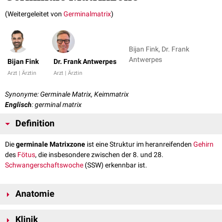
(Weitergeleitet von
Germinalmatrix
)
Bijan Fink, Dr. Frank
Antwerpes
Bijan Fink
Dr. Frank Antwerpes
Arzt | Ärztin
Arzt | Ärztin
Synonyme: Germinale Matrix, Keimmatrix
Englisch
: germinal matrix
Definition
Die
germinale Matrixzone
ist eine Struktur im heranreifenden
Gehirn
des
Fötus
, die insbesondere zwischen der 8. und 28.
Schwangerschaftswoche
(SSW) erkennbar ist.
Anatomie
Die germinale Matrixzone befindet sich
lateral
der
Seitenventrikel
im
Klinik
Hirnparenchym. Es handelt sich um eine stark vaskularisierte