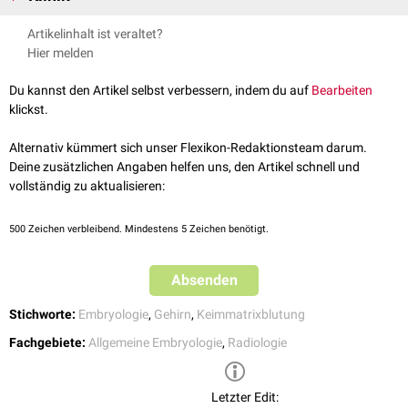
Ansammlung vieler fragiler
Vorläuferzellen
, aus denen sowohl
Neuronen
Die germinale Matrixzone kann auch bei
Frühgeborenen
vorhanden sein.
Artikelinhalt ist veraltet?
als auch
Gliazellen
hervorgehen.
Die fragile Region kann leicht geschädigt werden, was zu einer
Hier melden
Keimmatrixblutung
mit
intraventrikulärer Blutung
führt.
Du kannst den Artikel selbst verbessern, indem du auf
Bearbeiten
klickst.
Alternativ kümmert sich unser Flexikon-Redaktionsteam darum.
Deine zusätzlichen Angaben helfen uns, den Artikel schnell und
vollständig zu aktualisieren:
500
Zeichen verbleibend. Mindestens 5 Zeichen benötigt.
Absenden
Stichworte:
Embryologie
,
Gehirn
,
Keimmatrixblutung
Fachgebiete:
Allgemeine Embryologie
,
Radiologie
Letzter Edit: