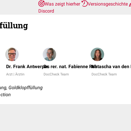
Was zeigt hierher
Versionsgeschichte
Discord
üllung
Dr. Frank Antwerpes
Dr. rer. nat. Fabienne Reh
Natascha van den 
Arzt | Ärztin
DocCheck Team
DocCheck Team
ng, Goldklopffüllung
action