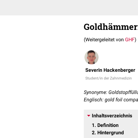
Goldhämmerf
(Weitergeleitet von
GHF
)
Severin Hackenberger
Student/in der Zahnmedizin
Synonyme: Goldstopffüllu
Englisch: gold foil comp
Inhaltsverzeichnis
1
Definition
2
Hintergrund