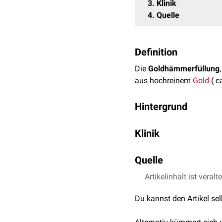
3
Klinik
4
Quelle
Definition
Die
Goldhämmerfüllung
aus hochreinem
Gold
( c
Hintergrund
Die Goldhämmerfüllung is
Klinik
Lebensdauer. Zudem ist Go
und werden deshalb oft 
Im
zahnmedizinischen
Al
Quelle
Okklusalfläche
oder im
A
beispielsweise bei Zahn
Artikelinhalt ist veralt
W. K. Kamann:
Die Go
Voraussetzung ist eine 
Zeitschrift. 64 (9).20
Du kannst den Artikel se