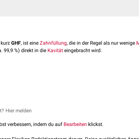
, kurz
GHF
, ist eine
Zahnfüllung
, die in der Regel als nur wenige
M
a. 99,9 %) direkt in die
Kavität
eingebracht wird.
t anspruchsvoll zu verarbeiten, hat aber unter den Zahnfüllung
ld sehr gut verträglich. Allerdings fallen diese Füllungen durch
als unästhetisch angesehen.
ltag wird die Goldhämmerfüllung vor allem im Bereich des
Zahn
pproximalkontakt
zur Deckung von kleineren Zahndefekten ang
füllungen am
palatinalen
Foramen caecum
der
Frontzähne
des
O
et?
ldhämmerfüllung – Stand der Indikation und Technik
Hier melden
. Deuts
gute
Mundhygiene
.
09
lbst verbessern, indem du auf
Bearbeiten
klickst.