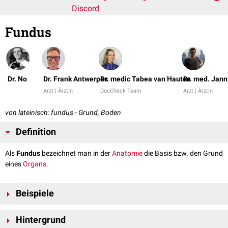
Discord
Fundus
Dr. No
Dr. Frank Antwerpes
Dr. medic Tabea van Hauten
Dr. med. Jann
Arzt | Ärztin
DocCheck Team
Arzt | Ärztin
von lateinisch: fundus - Grund, Boden
Definition
Als
Fundus
bezeichnet man in der
Anatomie
die Basis bzw. den Grund
eines
Organs
.
Beispiele
Fundus uteri
: Gebärmuttergrund
Hintergrund
Fundus ventriculi
: Magenboden