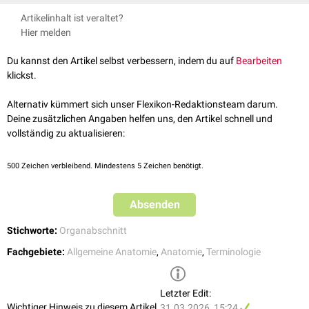
Fundus oculi
: Augenhintergrund
Die Bezeichnung "Fundus" ist bei manchen Organen verwirrend, weil
Artikelinhalt ist veraltet?
Fundus vesicae felleae
: Gallenblasenboden
damit (z.B. beim
Uterus
und beim
Magen
) der
kraniale
Anteil des
Hier melden
Fundus meatus acustici interni
: Boden des inneren Gehörgangs
Organes bezeichnet wird. Deshalb ist die wortwörtliche Übersetzung mit
"Grund/Boden" nicht vollständig korrekt, sondern eher als der am
Du kannst den Artikel selbst verbessern, indem du auf
Bearbeiten
weitesten von der natürlichen Öffnung entfernte Teil zu sehen.
klickst.
Alternativ kümmert sich unser Flexikon-Redaktionsteam darum.
Deine zusätzlichen Angaben helfen uns, den Artikel schnell und
vollständig zu aktualisieren:
500
Zeichen verbleibend. Mindestens 5 Zeichen benötigt.
Absenden
Stichworte:
Organabschnitt
Fachgebiete:
Allgemeine Anatomie
,
Anatomie
,
Terminologie
Letzter Edit:
Wichtiger Hinweis zu diesem Artikel
31.03.2026, 15:24