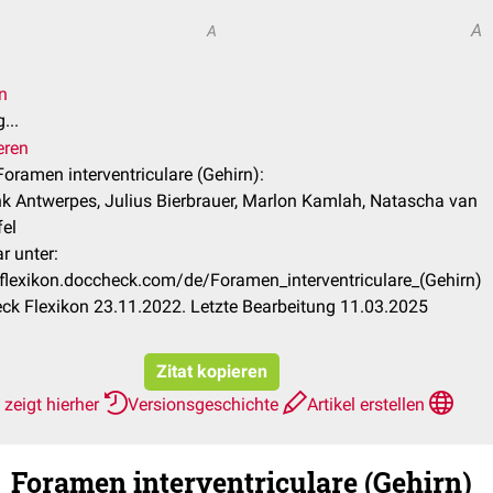
A
A
n
...
eren
 Foramen interventriculare (Gehirn):
nk Antwerpes, Julius Bierbrauer, Marlon Kamlah, Natascha van
el
r unter:
/flexikon.doccheck.com/de/Foramen_interventriculare_(Gehirn)
k Flexikon 23.11.2022. Letzte Bearbeitung 11.03.2025
Zitat kopieren
zeigt hierher
Versionsgeschichte
Artikel erstellen
d
Foramen interventriculare (Gehirn)