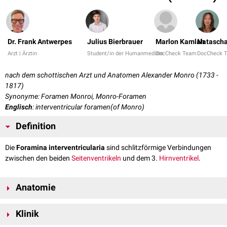
Dr. Frank Antwerpes
Julius Bierbrauer
Marlon Kamlah
Natascha
Arzt | Ärztin
Student/in der Humanmedizin
DocCheck Team
DocCheck 
nach dem schottischen Arzt und Anatomen Alexander Monro (1733 -
1817)
Synonyme: Foramen Monroi, Monro-Foramen
Englisch
: interventricular foramen(of Monro)
Definition
Die
Foramina interventricularia
sind schlitzförmige Verbindungen
zwischen den beiden
Seitenventrikeln
und dem 3.
Hirnventrikel
.
Anatomie
Die Foramina interventricularia werden
anteromedial
vom
Fornix
und
Klinik
posterolateral
vom vorderen Pol des
Thalamus
begrenzt. Sie liegen
zwischen dem Dach und der Vorderwand des 3. Ventrikels. Anhand ihrer