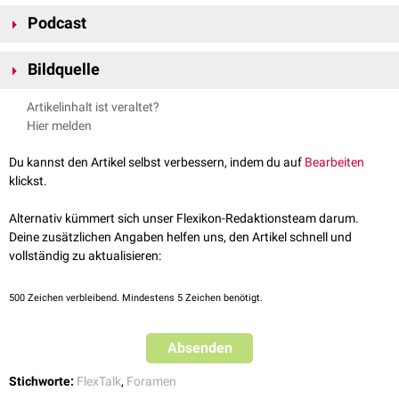
Eine
Okklusion
der Foramina interventricularia führt zu einem
Lage kann das auf dieser Höhe liegende
Genu capsulae internae
(z.B. in
Podcast
Verschlusshydrozephalus
.
Horizontalschnitten) leicht identifiziert werden. Durch die Foramina
treten folgende Strukturen:
Bildquelle
Plexus choroideus
Rami choroidei posteriores mediales
der
Arteria choroidea posterior
Bildquelle Podcast: © Midjourney
Artikelinhalt ist veraltet?
Vena thalamostriata superior
,
Vena choroidea superior
,
septale
Hier melden
Venen
Du kannst den Artikel selbst verbessern, indem du auf
Bearbeiten
klickst.
FlexTalk - Die Hirnventrikel
Alternativ kümmert sich unser Flexikon-Redaktionsteam darum.
Deine zusätzlichen Angaben helfen uns, den Artikel schnell und
vollständig zu aktualisieren:
500
Zeichen verbleibend. Mindestens 5 Zeichen benötigt.
Absenden
Stichworte:
FlexTalk
,
Foramen