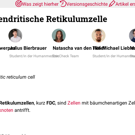
Was zeigt hierher
Versionsgeschichte
Artikel e
dendritische Retikulumzelle
twerpes
Julius Bierbrauer
Natascha van den Höfel
Tim Michael Lieble
M.
Student/in der Humanmedizin
DocCheck Team
Student/in der Humanmed
St
itic reticulum cell
 Retikulumzellen
, kurz
FDC
, sind
Zellen
mit bäumchenartigen Zell
knoten
antrifft.