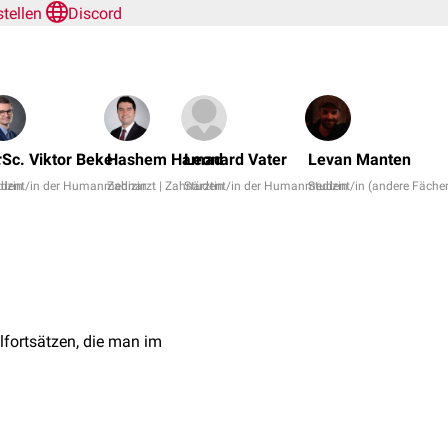
rstellen
Discord
r
Sc. Viktor Beke
Hashem Hamad
Leonard Vater
Levan Manten
izin
udent/in der Humanmedizin
Zahnarzt | Zahnärztin
Student/in der Humanmedizin
Student/in (andere Fächer
fortsätzen, die man im