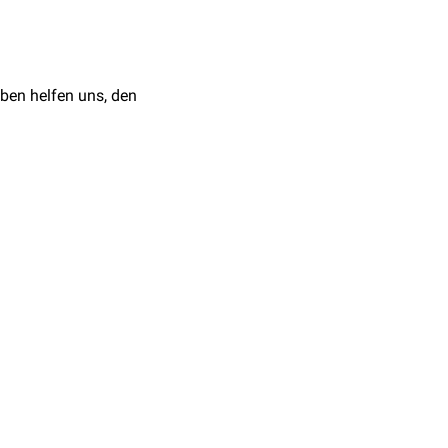
rt, man geht aber von
zu
interdigitierenden
nd also nicht vom
ben helfen uns, den
omplex
, sind also keine
ptoren
als
Antigen-
len
zur weiteren
Differenzierungsstufe der
rung.