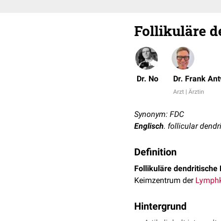
Follikuläre 
Dr. No
Dr. Frank An
Arzt | Ärztin
Synonym: FDC
Englisch
. follicular dendr
Definition
Follikuläre dendritische
Keimzentrum der
Lymph
Hintergrund