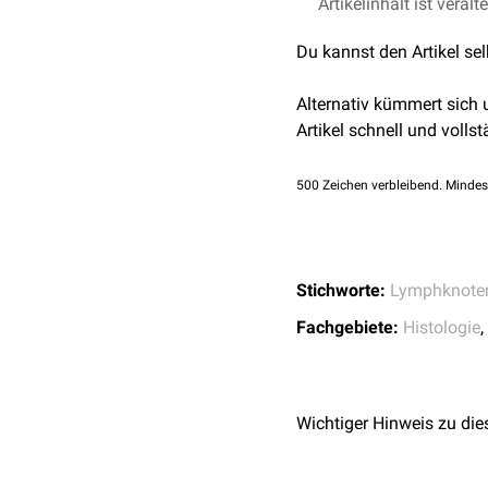
Die Herkunft der folliku
Artikelinhalt ist veralt
einer Abstammung aus
p
Du kannst den Artikel se
dendritischen Zellen
(IDC
gleichen Ursprung.
Alternativ kümmert sich
FDC besitzen keine
phag
Artikel schnell und vollst
antigenprozessierenden Z
Antikörper-Komplex
auf i
500
Zeichen verbleibend. Mindes
Anpassung ihrer
B-Zell-
Weiterhin geben sie zus
B-Zellen) mit passenden 
Stichworte:
Lymphknote
Fachgebiete:
Histologie
,
Wichtiger Hinweis zu die