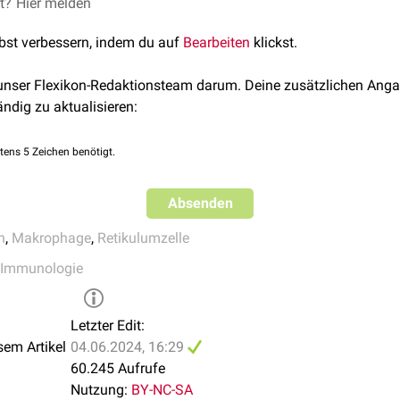
lären dendritischen Retikulumzellen ist noch weitgehend ungeklä
et?
Hier melden
erivaskulär
vorkommenden
Vorläuferzellen
aus. Im Gegensatz 
lbst verbessern, indem du auf
Bearbeiten
klickst.
) sind sie negativ für Marker der
hämatopoetischen
Zelllinie, si
 unser Flexikon-Redaktionsteam darum. Deine zusätzlichen Anga
ozytierenden
Eigenschaften und tragen keinen
MHC-Klasse-II-K
ändig zu aktualisieren:
ellen. Sie fixieren vielmehr körperfremde
Antigene
über
Fc-Reze
hrer Zelloberfläche. So stellen sie sie den prozessierenden
B-Zel
tens 5 Zeichen benötigt.
Rezeptoren
zur Verfügung.
ammen mit den follikulären
T-Helferzellen
den
Zentrozyten
(eine 
Absenden
Rezeptoren Überlebenssignale im Rahmen der B-Zell-Differenzie
n
,
Makrophage
,
Retikulumzelle
Immunologie
Letzter Edit:
sem Artikel
04.06.2024, 16:29
60.245 Aufrufe
Nutzung:
BY-NC-SA