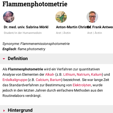
Flammenphotometrie
Dr. med. univ. Sabrina Mörkl
Anton-Martin Christof
Dr. Frank Antwe
Student/in der Humanmedizin
Arzt | Ärztin
Arzt | Ärztin
Synonyme: Flammenemissionsphotometrie
Englisch
: flame photometry
Definition
Als
Flammenphotometrie
wird ein Verfahren zur quantitativen
Analyse von Elementen der
Alkali
- (z.B.
Lithium
,
Natrium
,
Kalium
) und
Erdalkaligruppe
(z.B.
Calcium
,
Barium
) bezeichnet. Sie war lange Zeit
das Standardverfahren zur Bestimmung von
Elektrolyten
, wurde
jedoch in den letzten Jahren durch einfachere Methoden aus den
Routinelabors verdrängt.
Hintergrund