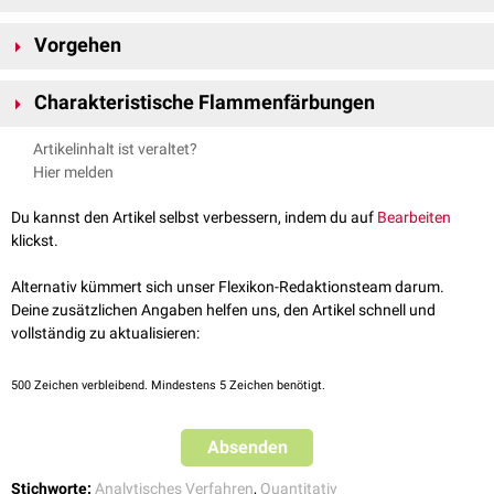
Wenn ein
Atom
durch Hitze angeregt wird, so strahlt es Licht in einer für
Vorgehen
das Element spezifischen
Wellenlänge
aus. Dies geschieht dadurch, dass
durch die Hitzeeinwirkung der Flamme die
Valenzelektronen
kurzzeitig
Die Probe wird entweder als Feststoff auf einen Glühdraht gebracht und
auf ein höheres Niveau angehoben werden und anschließend wieder auf
Charakteristische Flammenfärbungen
anschließend in die Flamme gehalten oder als verdünnte,
wässrige
das Ausgangsniveau zurückfallen. Beim Zurückfallen wird Energie in
Lösung
mittels eines Zerstäubers in die Flamme geleitet. Sichtbar wird
Form von
Licht
einer charakteristischen
Wellenlänge
abgegeben, das
Artikelinhalt ist veraltet?
die charakteristische Flammenfärbung. Das emittierte Licht kann durch
Element
Flammenfärbung
durch die Flammenfärbung sichtbar wird.
Hier melden
ein optisches System aufgefangen und dessen Intensität bestimmt
werden. Die Intensität ist direkt proportional zur Substanzmenge.
Natrium
gelb-orange
Du kannst den Artikel selbst verbessern, indem du auf
Bearbeiten
Befinden sich mehrere Substanzen in der Probe, so kann vorher die zu
klickst.
detektierende Wellenlänge mit einem
Kalium
Monochromator
violett-grau
eingestellt werden.
Dieser lässt nur noch das emittierte Licht einer Substanz durch und lässt
Alternativ kümmert sich unser Flexikon-Redaktionsteam darum.
so eine substanzspezifische Bestimmung zu.
Calcium
ziegelrot
Deine zusätzlichen Angaben helfen uns, den Artikel schnell und
vollständig zu aktualisieren:
Barium
braun-grün
Lithium
,
Strontium
rötlich
500
Zeichen verbleibend. Mindestens 5 Zeichen benötigt.
Absenden
Stichworte:
Analytisches Verfahren
,
Quantitativ