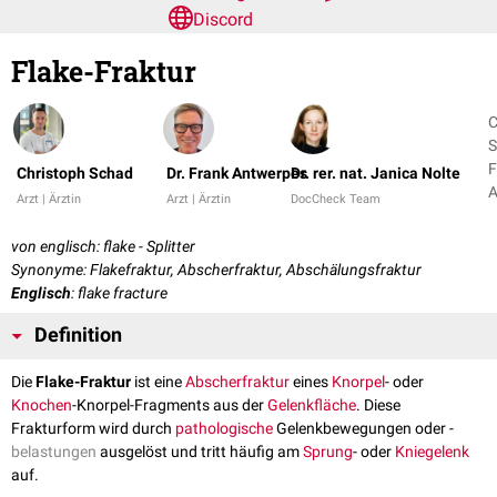
Discord
Flake-Fraktur
C
S
F
Christoph Schad
Dr. Frank Antwerpes
Dr. rer. nat. Janica Nolte
A
Arzt | Ärztin
Arzt | Ärztin
DocCheck Team
+
von englisch: flake - Splitter
Synonyme: Flakefraktur, Abscherfraktur, Abschälungsfraktur
Englisch
: flake fracture
Definition
Die
Flake-Fraktur
ist eine
Abscherfraktur
eines
Knorpel
- oder
Knochen
-Knorpel-Fragments aus der
Gelenkfläche
. Diese
Frakturform wird durch
pathologische
Gelenkbewegungen oder -
belastungen
ausgelöst und tritt häufig am
Sprung
- oder
Kniegelenk
auf.