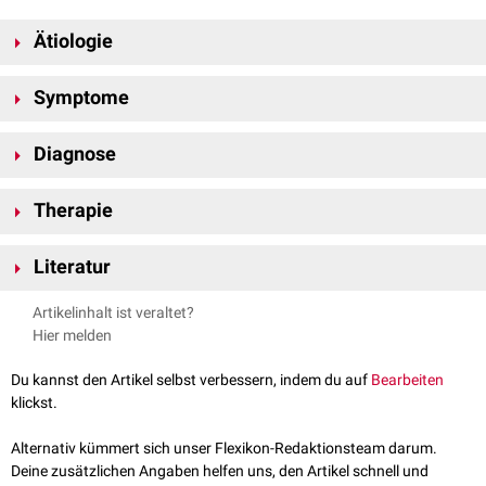
Ätiologie
Ursächlich für die Frakturen sind meist
Sportverletzungen
, die zu
Symptome
Distorsionen
oder
Luxationen
führen.
Typischerweise treten bei einer Flake-Fraktur
Schmerzen
und
Diagnose
Schwellungen
im betroffenen Gelenk auf, zudem kommt es zu
Bewegungseinschränkungen
.
Die Bruchstücke können – abhängig von ihrer Größe – im
MRT
oder
CT
Therapie
nachgewiesen werden.
Flake-Frakturen erfordern eine
operative
Versorgung.
Arthroskopisch
Literatur
wird der "Flake" fixiert oder entfernt, damit resultierende Knorpelschäden
und eine
Arthrose
verhindert werden.
Pitzl, Die Patella aus orthopädischer und sportmedizinischer
Artikelinhalt ist veraltet?
Sicht, Schattauer, 2005
Hier melden
Lexikon Orthopädie und Unfallchirurgie - Flake-Fraktur
, abgerufen
am 21.12.2022
Du kannst den Artikel selbst verbessern, indem du auf
Bearbeiten
klickst.
Alternativ kümmert sich unser Flexikon-Redaktionsteam darum.
Deine zusätzlichen Angaben helfen uns, den Artikel schnell und