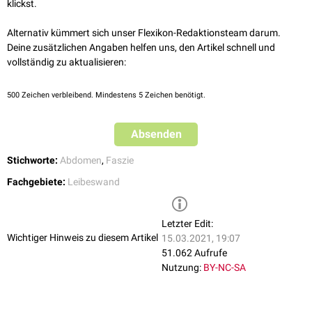
klickst.
Die Fascia abdominalis superficialis kann weiter in ein tiefes und ein
oberflächliches Blatt unterteilt werden:
Alternativ kümmert sich unser Flexikon-Redaktionsteam darum.
Deine zusätzlichen Angaben helfen uns, den Artikel schnell und
das tiefe Blatt (Lamina profunda), die
Scarpa-Faszie
, bedeckt den
vollständig zu aktualisieren:
Musculus obliquus externus abdominis
und die
Rektusscheide
, mit
der sie unverschieblich verwachsen ist.
das oberflächliche Blatt (Lamina superficialis), die
Camper-Faszie
, ist
500
Zeichen verbleibend. Mindestens 5 Zeichen benötigt.
eine wabenartig perforierte Bindegewebsstruktur, die man im
Subkutangewebe
unterhalb des
Nabels
findet.
Lateral
steht sie mit
Absenden
der Muskelfaszie des Musculus obliquus externus abdominis in
Verbindung.
Stichworte:
Abdomen
,
Faszie
Fachgebiete:
Leibeswand
Letzter Edit:
Wichtiger Hinweis zu diesem Artikel
15.03.2021, 19:07
51.062 Aufrufe
Nutzung:
BY-NC-SA