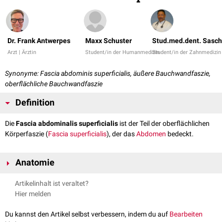
Dr. Frank Antwerpes
Maxx Schuster
Stud.med.dent. Sasch
Arzt | Ärztin
Student/in der Humanmedizin
Student/in der Zahnmedizin
Synonyme: Fascia abdominis superficialis, äußere Bauchwandfaszie,
oberflächliche Bauchwandfaszie
Definition
Die
Fascia abdominalis superficialis
ist der Teil der oberflächlichen
Körperfaszie (
Fascia superficialis
), der das
Abdomen
bedeckt.
Anatomie
Die Fascia abdominalis superficialis setzt sich
kranial
als
Fascia
Artikelinhalt ist veraltet?
thoracica externa
bzw.
Fascia pectoralis
,
kaudal
als
Fascia lata
fort. Am
Hier melden
Anulus inguinalis superficialis
(äußerer Leistenring) geht sie als dünne
Haut auf den
Funiculus spermaticus
(Samenstrang) über und bildet hier
Du kannst den Artikel selbst verbessern, indem du auf
Bearbeiten
die
Fascia spermatica externa
.