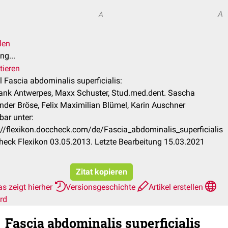
A
A
len
ng...
tieren
el Fascia abdominalis superficialis:
rank Antwerpes, Maxx Schuster, Stud.med.dent. Sascha
nder Bröse, Felix Maximilian Blümel, Karin Auschner
bar unter:
://flexikon.doccheck.com/de/Fascia_abdominalis_superficialis
eck Flexikon 03.05.2013. Letzte Bearbeitung 15.03.2021
Zitat kopieren
s zeigt hierher
Versionsgeschichte
Artikel erstellen
rd
Fascia abdominalis superficialis