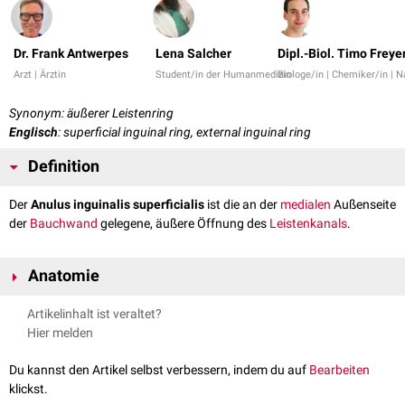
Dr. Frank Antwerpes
Lena Salcher
Dipl.-Biol. Timo Freye
Arzt | Ärztin
Student/in der Humanmedizin
Biologe/in | Chemiker/in | 
Synonym: äußerer Leistenring
Englisch
: superficial inguinal ring, external inguinal ring
Definition
Der
Anulus inguinalis superficialis
ist die an der
medialen
Außenseite
der
Bauchwand
gelegene, äußere Öffnung des
Leistenkanals
.
Anatomie
Der Anulus inguinalis superficialis ist eine schlitzförmige Öffnung in der
Artikelinhalt ist veraltet?
Aponeurose
des
Musculus obliquus externus abdominis
, die
medial
und
Hier melden
lateral
von zwei Faserschenkeln (
Crura
), dem
Crus mediale
und dem
Crus
laterale
begrenzt wird. Die
dorsale
Wand bildet das
Ligamentum
Du kannst den Artikel selbst verbessern, indem du auf
Bearbeiten
reflexum
. Er wird zudem ventral von den
Fibrae intercrurales
verstärkt.
klickst.