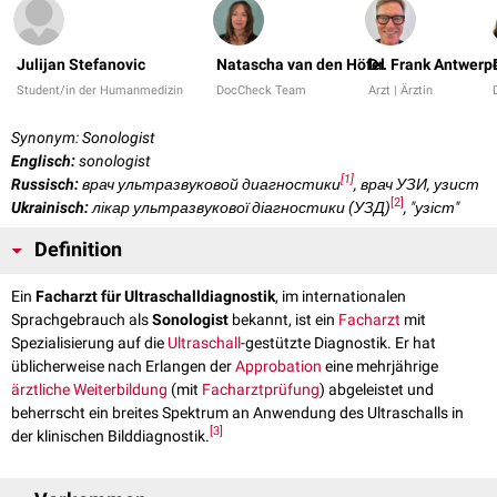
Julijan Stefanovic
Natascha van den Höfel
Dr. Frank Antwerp
Student/in der Humanmedizin
DocCheck Team
Arzt | Ärztin
Synonym: Sonologist
Englisch:
sonologist
[
1
]
Russisch:
врач ультразвуковой диагностики
, врач УЗИ, узист
[
2
]
Ukrainisch:
лікар ультразвукової діагностики (УЗД)
, "узіст"
Definition
Ein
Facharzt für Ultraschalldiagnostik
, im internationalen
Sprachgebrauch als
Sonologist
bekannt, ist ein
Facharzt
mit
Spezialisierung auf die
Ultraschall
-gestützte Diagnostik. Er hat
üblicherweise nach Erlangen der
Approbation
eine mehrjährige
ärztliche Weiterbildung
(mit
Facharztprüfung
) abgeleistet und
beherrscht ein breites Spektrum an Anwendung des Ultraschalls in
[
3
]
der klinischen Bilddiagnostik.