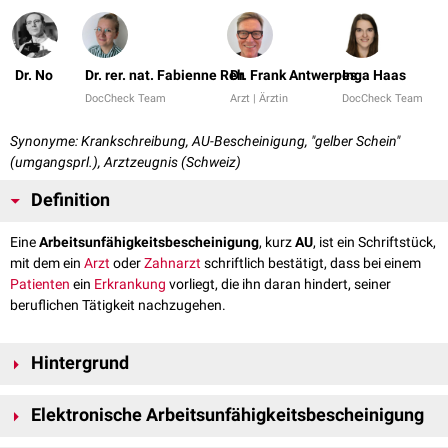
Dr. No
Dr. rer. nat. Fabienne Reh
Dr. Frank Antwerpes
Inga Haas
DocCheck Team
Arzt | Ärztin
DocCheck Team
Synonyme: Krankschreibung, AU-Bescheinigung, "gelber Schein"
(umgangsprl.), Arztzeugnis (Schweiz)
Definition
Eine
Arbeitsunfähigkeitsbescheinigung
, kurz
AU
, ist ein Schriftstück,
mit dem ein
Arzt
oder
Zahnarzt
schriftlich bestätigt, dass bei einem
Patienten
ein
Erkrankung
vorliegt, die ihn daran hindert, seiner
beruflichen Tätigkeit nachzugehen.
Hintergrund
Die Arbeitsunfähigkeitsbescheinigung muss dem Arbeitgeber nach
Elektronische Arbeitsunfähigkeitsbescheinigung
deutschem Arbeitsrecht spätestens nach dem dritten Tag der
Arbeitsunfähigkeit
vorliegen. Der Arbeitgeber kann sie jedoch im
Im Oktober 2019 hat der Bundestag als Teil des "Dritten