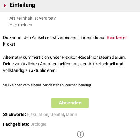
Einteilung
auslösenden
Nerven
, z.B. durch
Verletzungen des
Rückenmarks
(
Querschnittsläsion
)
Tritt die Anejakulation dauernd auf, spricht man von einer
totalen
Artikelinhalt ist veraltet?
Nervenerkrankungen (
Multiple Sklerose
)
Anejakulation
. Kann der Mann nur unter bestimmten Umständen
Hier melden
Stoffwechselerkrankungen (
Diabetes mellitus
)
ejakulieren bzw. nicht ejakulieren, nennt man das
situative Anejakulation
.
Operationen im
Retroperitonealraum
oder im
kleinen Becken
Du kannst den Artikel selbst verbessern, indem du auf
Bearbeiten
In seltenen Fällen kann eine Anejakulation auch durch psychische
klickst.
Ursachen bedingt sein.
Alternativ kümmert sich unser Flexikon-Redaktionsteam darum.
Deine zusätzlichen Angaben helfen uns, den Artikel schnell und
vollständig zu aktualisieren:
500
Zeichen verbleibend. Mindestens 5 Zeichen benötigt.
Absenden
Stichworte:
Ejakulation
,
Genital
,
Mann
Fachgebiete:
Urologie