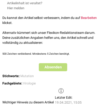
Die E484Q-Mutation kommt in der
B.1.617-Linie
von SARS-CoV-2 vor, die
Artikelinhalt ist veraltet?
sich im Frühjahr 2021 in Indien verbreitete.
Hier melden
siehe auch:
E484K
Du kannst den Artikel selbst verbessern, indem du auf
Bearbeiten
klickst.
Alternativ kümmert sich unser Flexikon-Redaktionsteam darum.
Deine zusätzlichen Angaben helfen uns, den Artikel schnell und
vollständig zu aktualisieren:
500
Zeichen verbleibend. Mindestens 5 Zeichen benötigt.
Absenden
Stichworte:
Mutation
Fachgebiete:
Virologie
Letzter Edit:
Wichtiger Hinweis zu diesem Artikel
19.04.2021, 15:05