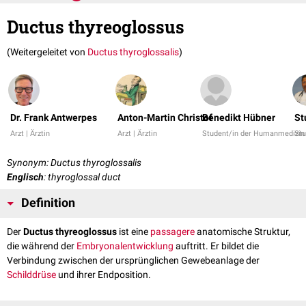
Ductus thyreoglossus
(Weitergeleitet von
Ductus thyroglossalis
)
Dr. Frank Antwerpes
Anton-Martin Christof
Benedikt Hübner
St
Arzt | Ärztin
Arzt | Ärztin
Student/in der Humanmedizin
Stu
Synonym: Ductus thyroglossalis
Englisch
: thyroglossal duct
Definition
Der
Ductus thyreoglossus
ist eine
passagere
anatomische Struktur,
die während der
Embryonalentwicklung
auftritt. Er bildet die
Verbindung zwischen der ursprünglichen Gewebeanlage der
Schilddrüse
und ihrer Endposition.