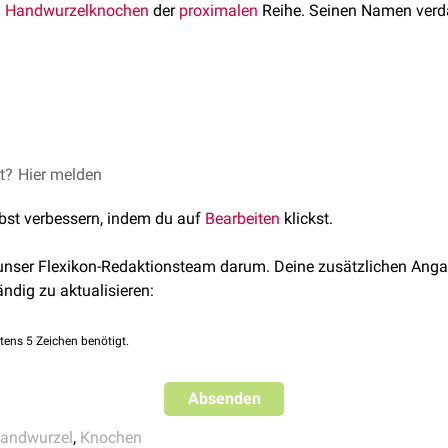
n
Handwurzelknochen
der
proximalen
Reihe. Seinen Namen verda
 der ulnaren Seite der Handwurzel (
Carpus
) gelegen. Es grenzt 
nar
das
Os pisiforme
als
Sesambein
angelagert. Mit beiden Knoc
der Handwurzel kann es zu einer
et?
Hier melden
Triquetrumfraktur
kommen. Sie 
thäufigste Fraktur des
Carpus
.
t das Os triquetrum mit der distalen Fläche des
Radius
und ist da
lbst verbessern, indem du auf
Bearbeiten
klickst.
Nach distal grenzt der Knochen an das
Os hamatum
.
 unser Flexikon-Redaktionsteam darum. Deine zusätzlichen Anga
ändig zu aktualisieren:
tens 5 Zeichen benötigt.
Absenden
andwurzel
,
Knochen