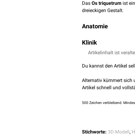
Das
Os triquetrum
ist ei
dreieckigen Gestalt.
Anatomie
Das Os triquetrum ist an
Klinik
lunatum
und hat nach
ul
gelenkiger
Verbindung.
Bei Traumen im Bereich 
Artikelinhalt ist veralt
Kahnbeinfraktur
die zwei
Nach proximal artikulier
Du kannst den Artikel se
radiocarpalis
beteiligt. 
Alternativ kümmert sich
Artikel schnell und vollst
500
Zeichen verbleibend. Mindes
Stichworte:
3D-Modell
,
H