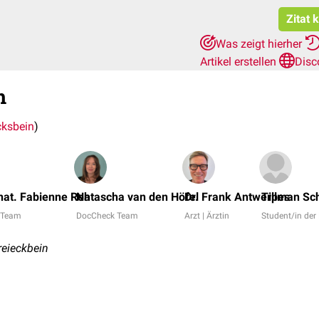
Zitat 
Was zeigt hierher
Artikel erstellen
Disc
m
cksbein
)
 nat. Fabienne Reh
Natascha van den Höfel
Dr. Frank Antwerpes
Tillman Sc
 Team
DocCheck Team
Arzt | Ärztin
Student/in de
reieckbein