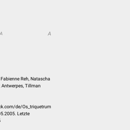
A
A
at. Fabienne Reh, Natascha
k Antwerpes, Tillman
eck.com/de/Os_triquetrum
5.2005. Letzte
5