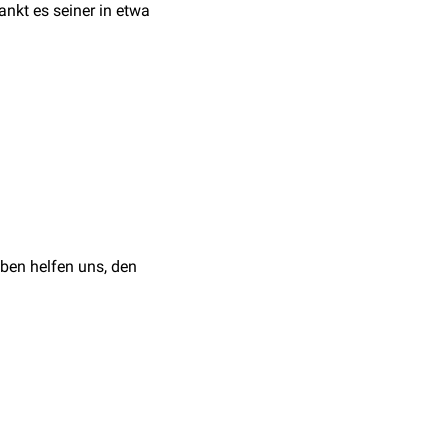
nkt es seiner in etwa
nach
radial
an das
Os
hen steht es in
ist nach der
mit an der
Articulatio
ben helfen uns, den