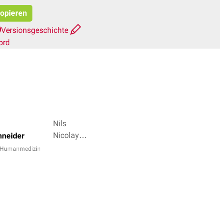
kopieren
Versionsgeschichte
ord
Nils
Nicolay,
hneider
Dr. rer.
r Humanmedizin
nat.
Fabienne
Reh + 4