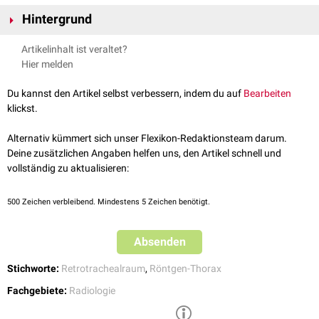
Hintergrund
Der hintere Trachealstreifen entspricht der Hinterwand der Trachea und
Artikelinhalt ist veraltet?
dem angrenzenden Weichteilgewebe. Der Streifen entsteht durch
Hier melden
angrenzende Luft in der Trachea und in der rechten
Lunge
.
Normalerweise ist er unter 2,5 mm breit.
Du kannst den Artikel selbst verbessern, indem du auf
Bearbeiten
Wird der Streifen durch die Grenzfläche zwischen trachealer Hinterwand
klickst.
und ösophagealer Vorderwand gebildet, spricht man von einem
tracheoösophagealen Streifen. In diesem Fall kann die maximale Breite
Alternativ kümmert sich unser Flexikon-Redaktionsteam darum.
bis zu 5,5 mm betragen.
Deine zusätzlichen Angaben helfen uns, den Artikel schnell und
vollständig zu aktualisieren:
Ursachen für eine pathologische Verbreiterung des hinteren
Trachealstreifens sind:
500
Zeichen verbleibend. Mindestens 5 Zeichen benötigt.
angeborene oder erworbene
Aortenbogenanomalien
(z.B.
Arteria
lusoria
)
Erkrankungen des
Ösophagus
(
Malignom
,
Achalasie
,
Divertikel
,
Absenden
Duplikationszysten
)
Mediastinitis
Stichworte:
Retrotrachealraum
,
Röntgen-Thorax
mediastinale
Hämatome
Fachgebiete:
Radiologie