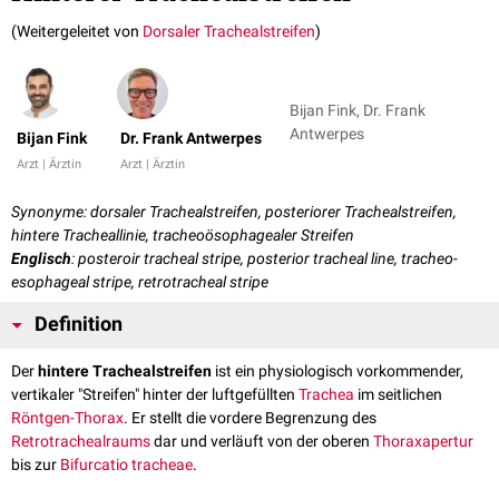
(Weitergeleitet von
Dorsaler Trachealstreifen
)
Bijan Fink, Dr. Frank
Antwerpes
Bijan Fink
Dr. Frank Antwerpes
Arzt | Ärztin
Arzt | Ärztin
Synonyme: dorsaler Trachealstreifen, posteriorer Trachealstreifen,
hintere Tracheallinie, tracheoösophagealer Streifen
Englisch
: posteroir tracheal stripe, posterior tracheal line, tracheo-
esophageal stripe, retrotracheal stripe
Definition
Der
hintere Trachealstreifen
ist ein physiologisch vorkommender,
vertikaler "Streifen" hinter der luftgefüllten
Trachea
im seitlichen
Röntgen-Thorax
. Er stellt die vordere Begrenzung des
Retrotrachealraums
dar und verläuft von der oberen
Thoraxapertur
bis zur
Bifurcatio tracheae
.