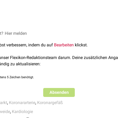
eht zur Vorderwand des
linken Ventrikels
und versorgt diese. Es e
 So wird in der Literatur häufig ein Ramus diagonalis I (proxi
nterschieden.
 diagonalis führt in der Regel zu einem
et?
Hier melden
Seitenwand-
bzw.
Anter
tzeichen
in den
Ableitungen I
,
aVL
, V5 und V6. Indirekte Infarktz
lbst verbessern, indem du auf
Bearbeiten
klickst.
or.
 unser Flexikon-Redaktionsteam darum. Deine zusätzlichen Anga
ändig zu aktualisieren:
tens 5 Zeichen benötigt.
Absenden
arkt
,
Koronararterie
,
Koronargefäß
weide
,
Kardiologie