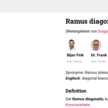
Ramus diago
(Weitergeleitet von
Diago
Bijan Fink
Dr. Fran
Arzt | Ärztin
Arzt | Ärztin
Synonyme: Ramus laterali
Englisch
: diagonal branc
Definition
Der
Ramus diagonalis
, 
Koronararterie
.