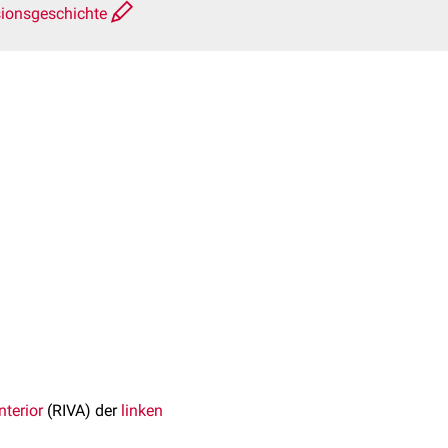
sionsgeschichte
nterior
(RIVA) der
linken