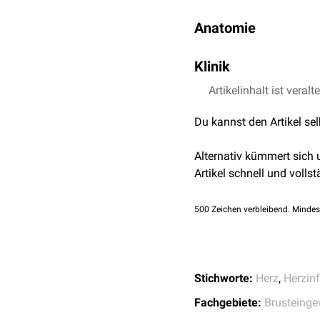
Anatomie
Der Ramus diagonalis zi
Klinik
anatomische Variationen.
diagonalis II (distalis) u
Ein Verschluss des Ramus
Artikelinhalt ist veralt
finden sich direkte
Infark
Du kannst den Artikel se
Ableitungen III und
aVF
v
Alternativ kümmert sich
Artikel schnell und vollst
500
Zeichen verbleibend. Mindes
Stichworte:
Herz
,
Herzinf
Fachgebiete:
Brusteinge