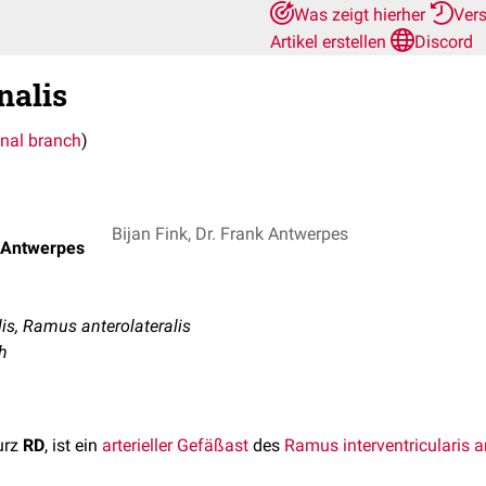
Was zeigt hierher
Ver
Artikel erstellen
Discord
nalis
nal branch
)
Bijan Fink, Dr. Frank Antwerpes
k Antwerpes
s, Ramus anterolateralis
h
kurz
RD
, ist ein
arterieller
Gefäßast
des
Ramus interventricularis a