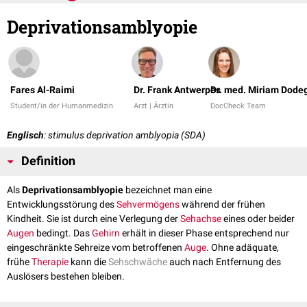
Deprivationsamblyopie
Fares Al-Raimi
Dr. Frank Antwerpes
Dr. med. Miriam Dode
Student/in der Humanmedizin
Arzt | Ärztin
DocCheck Team
Englisch
: stimulus deprivation amblyopia (SDA)
Definition
Als
Deprivationsamblyopie
bezeichnet man eine
Entwicklungsstörung des
Sehvermögens
während der frühen
Kindheit. Sie ist durch eine Verlegung der
Sehachse
eines oder beider
Augen
bedingt. Das
Gehirn
erhält in dieser Phase entsprechend nur
eingeschränkte Sehreize vom betroffenen
Auge
. Ohne adäquate,
frühe
Therapie
kann die
Sehschwäche
auch nach Entfernung des
Auslösers bestehen bleiben.