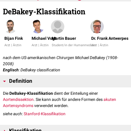
DeBakey-Klassifikation
Bijan Fink
Michael Vogt
Martin Bauer
Dr. Frank Antwerpes
Arzt | Ärztin
Arzt | Ärztin
Student/in der Humanmedizin
Arzt | Ärztin
nach dem US-amerikanischen Chirurgen Michael DeBakey (1908-
2008)
Englisch
: DeBakey classification
Definition
Die
DeBakey-Klassifikation
dient der Einteilung einer
Aortendissektion
. Sie kann auch für andere Formen des
akuten
Aortensyndroms
verwendet werden.
siehe auch
:
Stanford-Klassifikation
Klassifikation