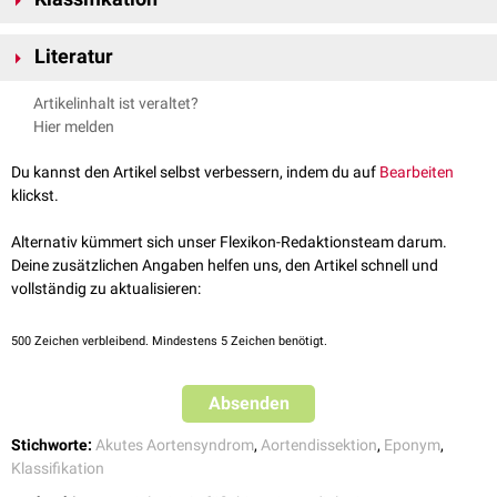
Typ I:
Aorta ascendens
und
descendens
betroffen. Entspricht
Literatur
Stanford A.
Typ II: nur Aorta ascendens betroffen. Entspricht Stanford A.
DeBakey et al.,
Dissecting Aneurysms of the Aorta
, Surgical Clinics
Artikelinhalt ist veraltet?
Typ III: nur Aorta descendens nach Abgang der linken
Arteria
of North America, 1966.
Hier melden
subclavia
betroffen. Entspricht Stanford B.
Du kannst den Artikel selbst verbessern, indem du auf
Bearbeiten
klickst.
Alternativ kümmert sich unser Flexikon-Redaktionsteam darum.
Deine zusätzlichen Angaben helfen uns, den Artikel schnell und
vollständig zu aktualisieren:
500
Zeichen verbleibend. Mindestens 5 Zeichen benötigt.
Absenden
Stichworte:
Akutes Aortensyndrom
,
Aortendissektion
,
Eponym
,
Klassifikation