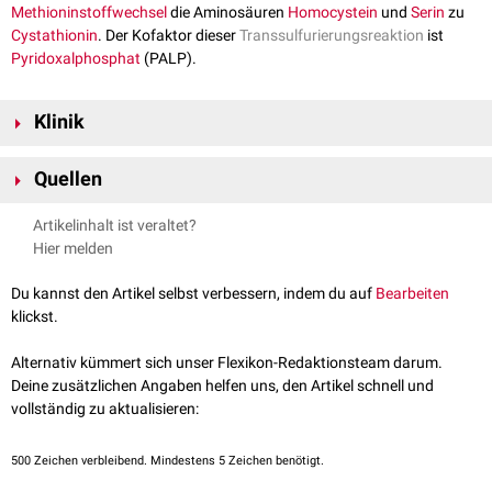
Methioninstoffwechsel
die Aminosäuren
Homocystein
und
Serin
zu
Cystathionin
. Der Kofaktor dieser
Transsulfurierungsreaktion
ist
Pyridoxalphosphat
(PALP).
Klinik
Ein
autosomal-rezessiv
vererbte
Mutation
im CBS-Gen ist die Ursache
Quellen
der
hereditären
Homocysteinämie
.
Florian Horn: Biochemie des Menschen. 7. Auflage
Artikelinhalt ist veraltet?
UniProtKB - P35520 (CBS_HUMAN)
, abgerufen am 26.3.2021
Hier melden
Du kannst den Artikel selbst verbessern, indem du auf
Bearbeiten
klickst.
Alternativ kümmert sich unser Flexikon-Redaktionsteam darum.
Deine zusätzlichen Angaben helfen uns, den Artikel schnell und
vollständig zu aktualisieren:
500
Zeichen verbleibend. Mindestens 5 Zeichen benötigt.