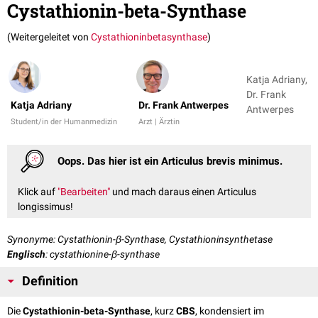
Cystathionin-beta-Synthase
(Weitergeleitet von
Cystathioninbetasynthase
)
Katja Adriany,
Dr. Frank
Katja Adriany
Dr. Frank Antwerpes
Antwerpes
Student/in der Humanmedizin
Arzt | Ärztin
Oops. Das hier ist ein Articulus brevis minimus.
Klick auf
"Bearbeiten"
und mach daraus einen Articulus
longissimus!
Synonyme: Cystathionin-β-Synthase, Cystathioninsynthetase
Englisch
: cystathionine-β-synthase
Definition
Die
Cystathionin-beta-Synthase
, kurz
CBS
, kondensiert im