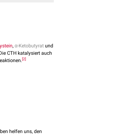
ystein
,
α-Ketobutyrat
und
ie CTH katalysiert auch
[
2
]
eaktionen.
d
Mutationen
im Gen CTH
Ausscheidung über den
[
4
]
treten.
ultiple mutations in
ben helfen uns, den