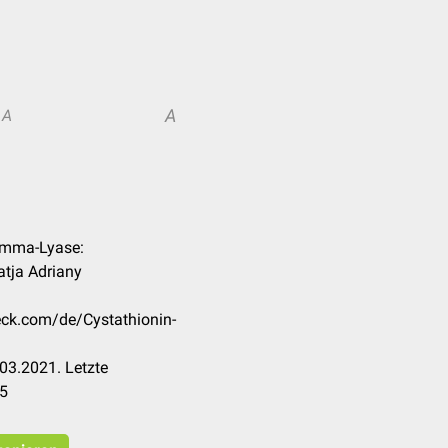
A
A
gamma-Lyase:
atja Adriany
heck.com/de/Cystathionin-
03.2021. Letzte
25