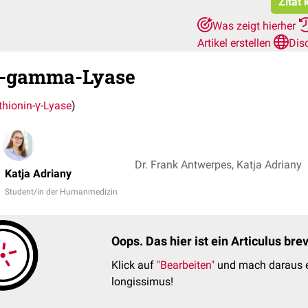
Zitat
Was zeigt hierher
Artikel erstellen
Dis
n-gamma-Lyase
thionin-γ-Lyase
)
Dr. Frank Antwerpes, Katja Adriany
Katja Adriany
Student/in der Humanmedizin
Oops. Das hier ist ein Articulus br
Klick auf
"Bearbeiten"
und mach daraus e
longissimus!