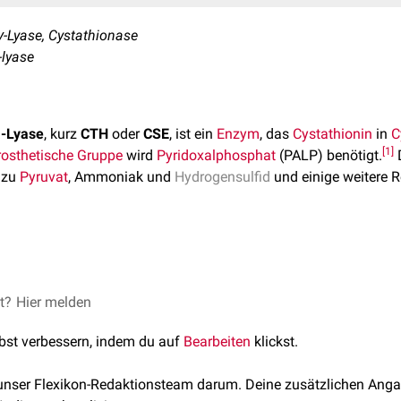
-Lyase, Cystathionase
-lyase
-Lyase
, kurz
CTH
oder
CSE
, ist ein
Enzym
, das
Cystathionin
in
C
[
1
]
rosthetische Gruppe
wird
Pyridoxalphosphat
(PALP) benötigt.
D
 zu
Pyruvat
, Ammoniak und
Hydrogensulfid
und einige weitere R
oninurie
, auch Cystathionin-gamma-Lyase-Mangel genannt, sin
[
3
]
chlich.
Obwohl das erhöhte Cystathionin im Plasma und die 
e Relevanz haben, gibt es Fälle, die mit geistiger Behinderung auf
et?
, abgerufen am 26.3.2021
Hier melden
lection cystathionine γ-lyase
, abgerufen am 27.3.2021
ystathionin-gamma-Synthase
lbst verbessern, indem du auf
Bearbeiten
klickst.
stathionine gamma-lyase
, abgerufen am 27.3.2021
:
Genomic basis of cystathioninuria (MIM 219500) revealed by m
 unser Flexikon-Redaktionsteam darum. Deine zusätzlichen Anga
-lyase (CTH)
, abgerufen am 27.3.2021