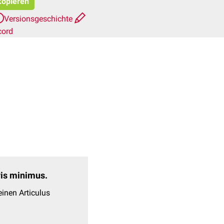
 kopieren
Versionsgeschichte
cord
evis minimus.
inen Articulus