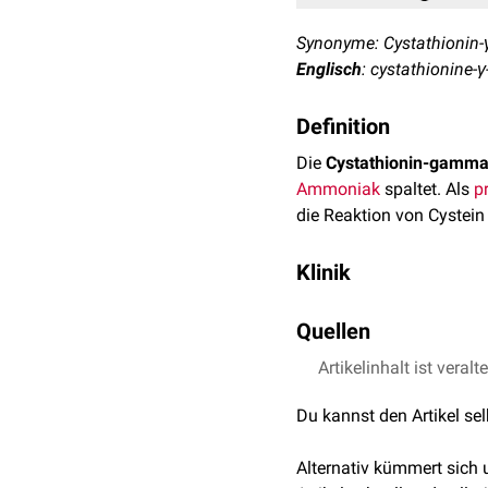
Synonyme: Cystathionin-γ
Englisch
: cystathionine-γ
Definition
Die
Cystathionin-gamma
Ammoniak
spaltet. Als
p
die Reaktion von Cystein
Klinik
Bei der seltenen
Cystathi
Quellen
am
Genlokus
1p31.1 ursä
Urin selten eine klinisch
Artikelinhalt ist veralt
↑
UniProtKB - P32929
↑
BioCyc Database Col
Nicht verwechseln mit:
C
Du kannst den Artikel se
↑
OrphaNet: CTH - cy
↑
Wang J, Hegele AH
Alternativ kümmert sich
cystathionine gamma